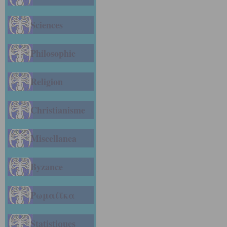
Sciences
Philosophie
Religion
Christianisme
Miscellanea
Byzance
Ρωμαίϊκα
Statistiques