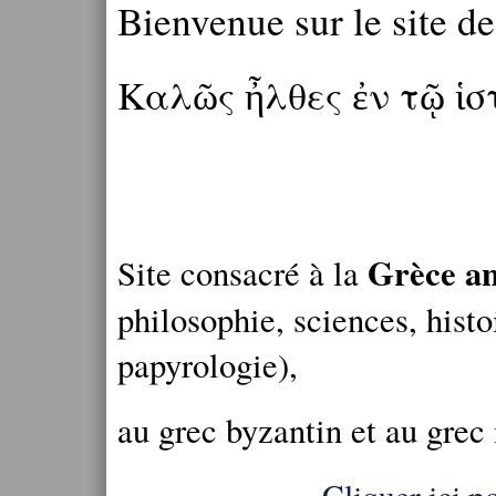
Bienvenue sur le site d
Καλῶς ἦλθες ἐν τῷ ἱ
Grèce an
Site consacré à la
philosophie, sciences, histo
papyrologie),
au grec byzantin et au grec
Cliquer ici po