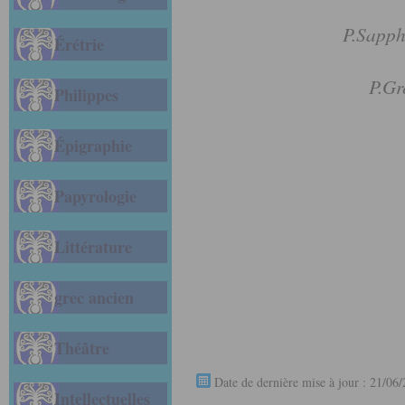
P.Sapp
Érétrie
P.Gr
Philippes
Épigraphie
Papyrologie
Littérature
grec ancien
Théâtre
Date de dernière mise à jour : 21/06
Intellectuelles