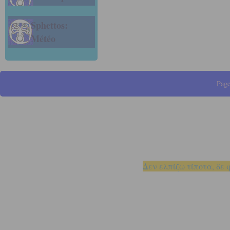
Sphettos:
Météo
Page
Δεν ελπίζω τίποτα, δε 