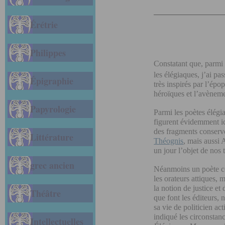
Érétrie
Philippes
Constatant que, parmi l
les élégiaques, j’ai pa
Épigraphie
très inspirés par l’épo
héroïques et l’avèneme
Papyrologie
Parmi les poètes élégia
figurent évidemment i
des fragments conservé
Littérature
Théognis
, mais aussi 
un jour l’objet de nos 
grec ancien
Néanmoins un poète co
les orateurs attiques, 
la notion de justice et
Théâtre
que font les éditeurs
sa vie de politicien ac
indiqué les circonstan
Intellectuelles