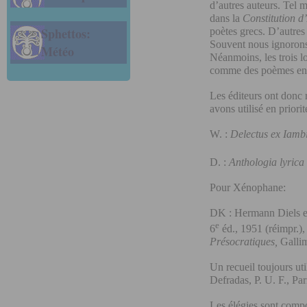
d’autres auteurs. Tel 
dans la
Constitution d
Sphettos:
poètes grecs. D’autres
Souvent nous ignorons, 
Météo
Néanmoins, les trois l
comme des poèmes ent
Les éditeurs ont donc r
avons utilisé en priorit
W. :
Delectus ex Iambi
D. :
Anthologia lyric
Pour Xénophane:
DK : Hermann Diels e
e
6
éd., 1951 (réimpr.),
Présocratiques,
Gallim
Un recueil toujours ut
Defradas, P. U. F., Pa
Les élégies sont com