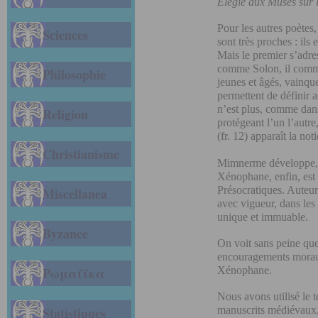
Élégie aux Muses sur l
Pour les autres poètes,
Sciences
sont très proches : ils
Mais le premier s’adre
comme Solon, il comme
Philosophie
jeunes et âgés, vainque
permettent de définir a
n’est plus, comme dans
Religion
protégeant l’un l’autr
(fr. 12) apparaît la no
Christianisme
Mimnerme développe, qu
Xénophane, enfin, est 
Présocratiques. Auteur 
Miscellanea
avec vigueur, dans le
unique et immuable.
Byzance
On voit sans peine que,
encouragements moraux
Xénophane.
Ρωμαίϊκα
Nous avons utilisé le 
manuscrits médiévaux,
Statistiques