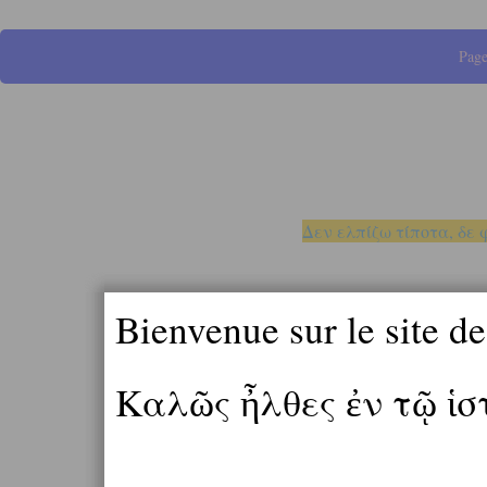
Page
Δεν ελπίζω τίποτα, δε 
Bienvenue sur le site d
Καλῶς ἦλθες ἐν τῷ ἱ