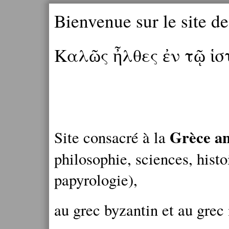
Bienvenue sur le site d
Καλῶς ἦλθες ἐν τῷ ἱ
Grèce an
Site consacré à la
philosophie, sciences, histo
papyrologie),
au grec byzantin et au grec