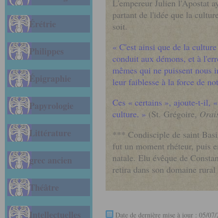
L'empereur Julien l'Apostat ay
partant de l'idée que la cultu
Érétrie
soit.
« C'est ainsi que de la cultur
Philippes
conduit aux démons, et à l'erre
mêmes qui ne puissent nous inc
Épigraphie
leur faiblesse à la force de no
Ces « certains », ajoute-t-il,
Papyrologie
culture. »
(St. Grégoire,
Orai
Littérature
*** Condisciple de saint Basil
fut un moment rhéteur, puis en
natale. Elu évêque de Constant
grec ancien
retira dans son domaine rural
Théâtre
Intellectuelles
Date de dernière mise à jour : 05/07