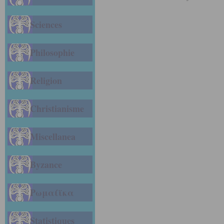
Sciences
Philosophie
Religion
Christianisme
Miscellanea
Byzance
Ρωμαίϊκα
Statistiques