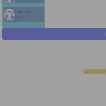
Sphettos:
Météo
Pa
Δεν ελπίζω τ