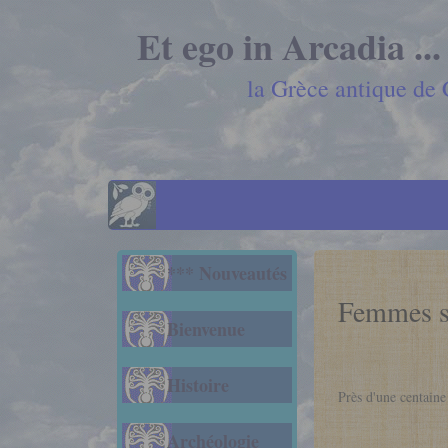
Et ego in Arcadia ...
la Grèce antique de
*** Nouveautés
Femmes sa
Bienvenue
Histoire
Près d'une centaine
Archéologie