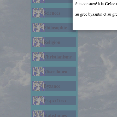
Grèce 
Site consacré à la
Sciences
au grec byzantin et au g
Philosophie
Religion
Christianisme
Miscellanea
Byzance
Ρωμαίϊκα
Statistiques