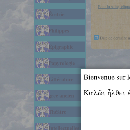
Pour la suite, clique
Érétrie
Philippes
Date de dernière 
Épigraphie
Papyrologie
Bienvenue sur l
Littérature
Καλῶς ἦλθες 
grec ancien
Théâtre
Intellectuelles