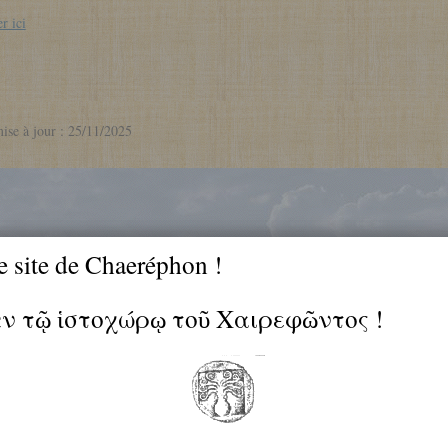
r ici
mise à jour : 25/11/2025
e site de Chaeréphon !
ἐν τῷ ἱστοχώρῳ τοῦ Χαιρεφῶντος !