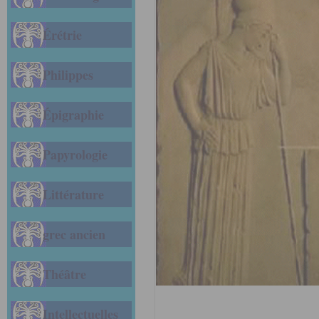
Érétrie
Philippes
Épigraphie
Papyrologie
Littérature
grec ancien
Théâtre
Intellectuelles