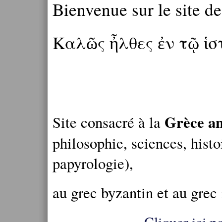
Bienvenue sur le site d
Καλῶς ἦλθες ἐν τῷ ἱ
Grèce an
Site consacré à la
philosophie, sciences, histo
papyrologie),
au grec byzantin et au grec
Cliquer ici po