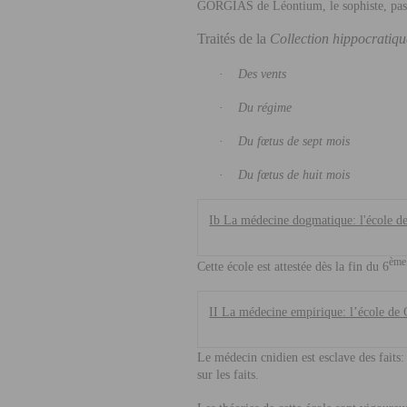
GORGIAS
de Léontium, le sophiste, p
Traités de la
Collection hippocratiqu
·
Des vents
·
Du régime
·
Du fœtus de sept mois
·
Du fœtus de huit mois
Ib La médecine dogmatique: l
'école d
ème
Cette école est attestée dès la fin du 6
II La médecine empirique: l’école de
Le médecin cnidien est esclave des faits: 
sur les faits.