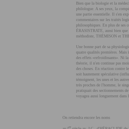
Bien que la biologie et la méde
philologue. A ses yeux, la compé
une partie essentielle. Il s'en exp
commentaires sur les traités logi
philosophiques. En plus de ses 
É
RASISTRATE
, aussi bien que
méthodiste, T
HÉMISON
et T
H
Une bonne part de sa physiologie
quatre qualités premières. Mais 
des effets «refroidissants». Ni l
théorie, il n'en continue pas mo
des choses. En réaction contre l
soit hautement spéculative (infl
témoignent, les unes et les autr
très proches de l'homme, le sing
pratiquait des sectionnements de 
voyagea aussi longuement dans l
On retiendra encore les noms
er
au l
siècle av. J.C., d'H
ÉRACLIDE
de 