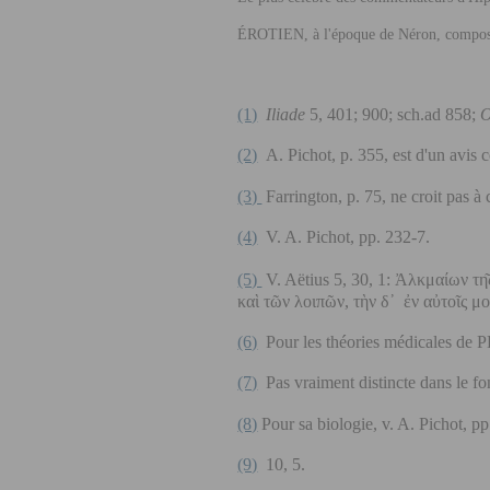
ÉROTIEN
, à l'époque de Néron, compos
(1)
Iliade
5, 401; 900; sch.ad 858;
O
(2)
A. Pichot, p. 355, est d'un avis c
(3)
Farrington, p. 75, ne croit pas à 
(4)
V. A. Pichot, pp. 232-7.
(5)
V. Aëtius 5, 30, 1: Ἀλκμαίων τη
καὶ τῶ
ν λοιπῶ
ν, τὴν δ᾿ ἐ
ν αὐ
τοῖ
ς μ
(6)
Pour les théories médicales de
P
(7)
Pas vraiment distincte dans le fo
(8)
Pour sa biologie, v. A. Pichot, pp
(9)
10, 5.