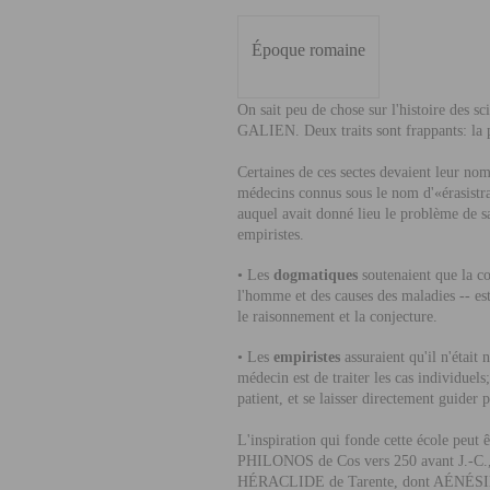
É
poque romaine
On sait peu de chose sur l'histoire des s
G
ALIEN
. Deux traits sont frappants: la
Certaines de ces sectes devaient leur no
médecins connus sous le nom d'«érasistra
auquel avait donné lieu le problème de sa
empiristes.
• Les
dogmatiques
soutenaient que la co
l'homme et des causes des maladies -- est
le raisonnement et la conjecture.
• Les
empiristes
assuraient qu'il n'était 
médecin est de traiter les cas individuels
patient, et se laisser directement guider 
L'inspiration qui fonde cette école peut ê
PHILONOS
de Cos vers 250 avant J.-C.
HÉRACLIDE
de Tarente, dont
AÉNÉS