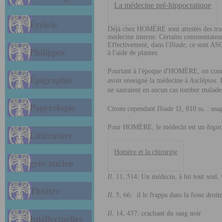
La médecine pré-hippocratique
Érétrie
Déjà chez
HOMÈRE
sont attestés des tr
médecine interne. Certains commentateur
Effectivement, dans l'
Iliade
, ce sont
AS
Philippes
à l'aide de plantes.
Pourtant à l'époque d'
HOMÈRE
, on con
Épigraphie
avoir enseigné la médecine à Asclépios. I
ne sauraient en aucun cas tomber malade
Papyrologie
Citons cependant
Iliade
11, 810 ss. : usa
Pour
HOMÈRE
, le médecin est un δημι
Littérature
Homère et la chirurgie
grec ancien
. 11, 514: Un médecin, à lui tout seul
Il
Théâtre
. 5, 66: il le frappa dans la fesse droite
Il
. 14, 437: crachant du sang noir
Il
Intellectuelles