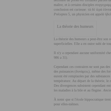
nécessité de préserver certaines parties 
maître, et à certains disciples συγγεγραμ
conclusion est curieuse: τὰ δὲ ι
ερὰ
ἐ
όντ
Préceptes
5
,
un physicien est appelé ἠδε
La théorie des humeurs
La théorie des humeurs a peut-être son o
superficielles. Elle a en outre subi de t
Il n'y a cependant aucune uniformité che
986 a 31).
Cependant ces contraires ne sont pas des 
des puissances (δυνάμεις), même des fo
eurent été remplacées par des substances f
température. Au départ de la théorie, le
Des divergences subsistent cependant entr
les maladies à la bile et au flegme.
Anci
À noter que si l'école hippocratique tie
pour elles-mêmes.