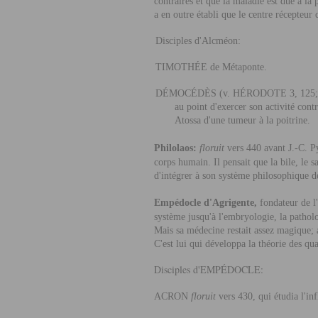
contraires et que la maladie est due à l
a en outre établi que le centre récepteur
Disciples d'Alcméon:
TIMOTHÉE
de Métaponte.
DÉMOCÉDÈS
(v.
HÉRODOTE
3, 125;
au point d'exercer son activité cont
Atossa d'une tumeur à la poitrine.
Philolaos:
floruit
vers 440 avant J.-C. P
corps humain. Il pensait que la bile, le 
d'intégrer à son système philosophique 
Empédocle d'Agrigente,
fondateur de l
système jusqu'à l'embryologie, la pathol
Mais sa médecine restait assez magique; 
C'est lui qui développa la théorie des qua
Disciples d'
EMPÉDOCLE
:
ACRON
floruit
vers 430, qui étudia l'in