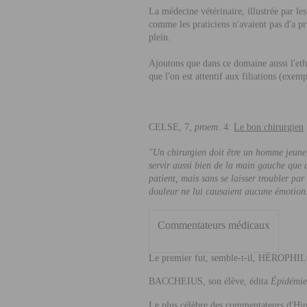
La médecine vétérinaire, illustrée par l
comme les praticiens n'avaient pas d'a pr
plein.
Ajoutons que dans ce domaine aussi l'ethn
que l'on est attentif aux filiations (exe
C
ELSE
, 7,
proem
. 4:
Le bon chirurgien
"Un chirurgien doit être un homme jeune 
servir aussi bien de la main gauche que de
patient, mais sans se laisser troubler par 
douleur ne lui causaient aucune émotion
Commentateurs médicaux
Le premier fut, semble-t-il,
HÉROPHIL
BACCHEIUS
, son élève, édita
Épidémi
Le plus célèbre des commentateurs d'Hi