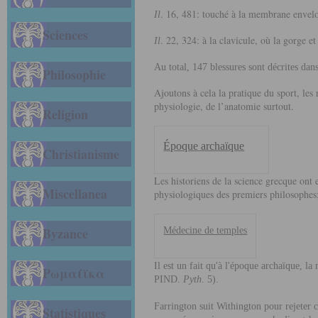
. 16, 481: touché à la membrane envel
Il
Sciences
. 22, 324: à la clavicule, où la gorge et
Il
Au total, 147 blessures sont décrites dans
Philosophie
Ajoutons à cela la pratique du sport, les
physiologie, de l’anatomie surtout.
Religion
Époque archaïque
Christianisme
Les historiens de la science grecque ont 
Miscellanea
physiologiques des premiers philosophes;
Byzance
Médecine de temples
Il est un fait qu'à l'époque archaïque, l
Ρωμαίϊκα
PIND
.
Pyth
. 5).
Farrington suit Withington pour rejeter ce
Statistiques