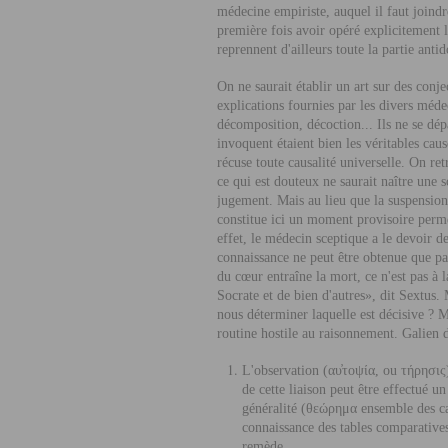
médecine empiriste, auquel il faut joind
première fois avoir opéré explicitement
reprennent d'ailleurs toute la partie ant
On ne saurait établir un art sur des conje
explications fournies par les divers méde
décomposition, décoction... Ils ne se dépa
invoquent étaient bien les véritables cau
récuse toute causalité universelle. On re
ce qui est douteux ne saurait naître une 
jugement. Mais au lieu que la suspension 
constitue ici un moment provisoire perme
effet, le médecin sceptique a le devoir de
connaissance ne peut être obtenue que pa
du cœur entraîne la mort, ce n'est pas à 
Socrate et de bien d'autres», dit Sextus
nous déterminer laquelle est décisive ? 
routine hostile au raisonnement. Galien 
L'observation (αυ
τοψία, ou τήρησις
de cette liaison peut être effectué u
généralité (θεώρημα ensemble des c
connaissance des tables comparatives
remède.