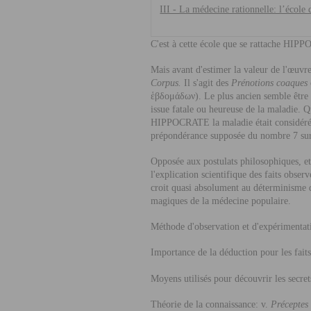
III - La médecine rationnelle: l’école
C'est à cette école que se rattache
HIPP
Mais avant d'estimer la valeur de l'œuvre
Corpus.
Il s'agit des
Prénotions coaques
ἑ
βδομ
ά
δων). Le plus ancien semble êtr
issue fatale ou heureuse de la maladie. Q
HIPPOCRATE
la maladie était considér
prépondérance supposée du nombre 7 survi
Opposée aux postulats philosophiques, et
l'explication scientifique des faits obse
croit quasi absolument au déterminisme 
magiques de la médecine populaire.
Méthode d'observation et d'expérimentat
Importance de la déduction pour les faits
Moyens utilisés pour découvrir les secret
Théorie de la connaissance: v.
Précepte