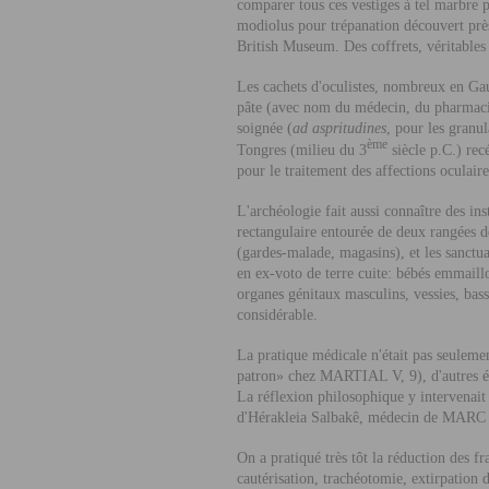
comparer tous ces vestiges à tel marbre 
modiolus pour trépanation découvert près
British Museum. Des coffrets, véritables 
Les cachets d'oculistes, nombreux en Gaul
pâte (avec nom du médecin, du pharmacie
soignée (
ad aspritudines
, pour les granu
ème
Tongres (milieu du 3
siècle p.C.) rec
pour le traitement des affections oculaire
L'archéologie fait aussi connaître des in
rectangulaire entourée de deux rangées d
(gardes-malade, magasins), et les sanctuai
en ex-voto de terre cuite: bébés emmaillo
organes génitaux masculins, vessies, bass
considérable.
La pratique médicale n'était pas seuleme
patron» chez M
ARTIAL
V, 9), d'autres 
La réflexion philosophique y intervenait
d'Hérakleia Salbakê, médecin de M
ARC
On a pratiqué très tôt la réduction des fr
cautérisation, trachéotomie, extirpation 