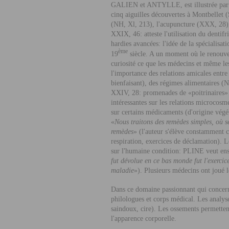
G
ALIEN
et A
NTYLLE
, est illustrée 
cinq aiguilles découvertes à Montbellet (
(NH, Xl, 213), l'acupuncture (XXX, 28), o
XXIX, 46: atteste l'utilisation du dentif
hardies avancées: l'idée de la spécialis
ème
19
siècle. A un moment où le renouvea
curiosité ce que les médecins et même le
l'importance des relations amicales entre
bienfaisant), des régimes alimentaires 
XXIV, 28: promenades de «poitrinaires» da
intéressantes sur les relations microco
sur certains médicaments (d'origine végé
«
Nous traitons des remèdes simples, où s
remèdes
» (l'auteur s'élève constamment c
respiration, exercices de déclamation). 
sur l'humaine condition: P
LINE
veut ens
fut dévolue en ce bas monde fut l'exerci
maladie
»). Plusieurs médecins ont joué
Dans ce domaine passionnant qui concerne
philologues et corps médical. Les analyse
saindoux, cire). Les ossements permettent 
l'apparence corporelle.