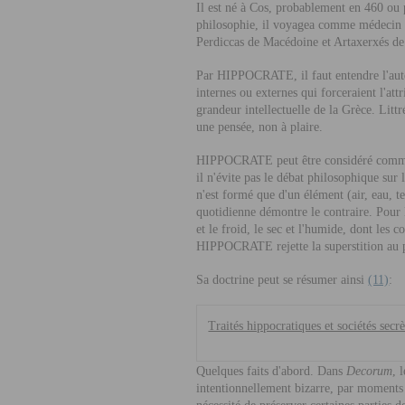
Il est né à Cos, probablement en 460 ou p
philosophie, il voyagea comme médecin 
Perdiccas de Macédoine et Artaxerxés de P
Par HIPPOCRATE, il faut entendre l'au
internes ou externes qui forceraient l'at
grandeur intellectuelle de la Grèce. Lit
une pensée, non à plaire.
HIPPOCRATE peut être considéré comme le 
il n'évite pas le débat philosophique sur
n'est formé que d'un élément (air, eau, te
quotidienne démontre le contraire. Pour 
et le froid, le sec et l'humide, dont les 
HIPPOCRATE rejette la superstition au pr
Sa doctrine peut se résumer ainsi
(11)
:
Traités hippocratiques et sociétés secr
Quelques faits d'abord. Dans
Decorum
,
l
intentionnellement bizarre, par moments ê