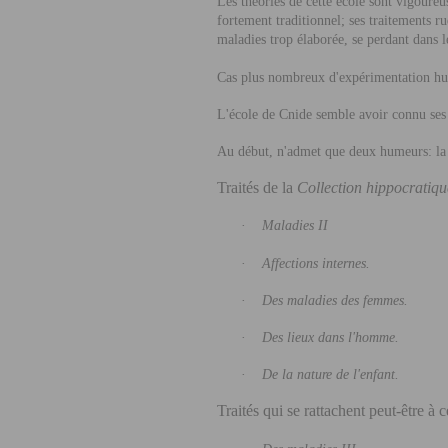
Les théories de cette école sont vigoureu
fortement traditionnel; ses traitements r
maladies trop élaborée, se perdant dans l
Cas plus nombreux d'expérimentation h
L'école de Cnide semble avoir connu ses
Au début, n'admet que deux humeurs: la 
Traités de la
Collection hippocratiq
·
Maladies II
·
Affections internes.
·
Des maladies des femmes.
·
Des lieux dans l'homme.
·
De la nature de l'enfant.
Traités qui se rattachent peut-être à c