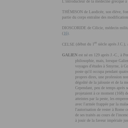
L'introducteur de la médecine grecque 
THÉMISON
de Laodicée, son élève, fon
partie du corps entraîne des modification
DIOSCORIDE
de Cilicie, médecin milit
(
16)
.
er
CELSE
(début du 1
siècle après J.C.),
G
ALIEN
est né en 129 après J.-C., à P
philosophie, mais, lorsque Galien
voyages d'études à Smyrne, à Cori
poste qu'il occupa pendant quatre
propres dires, une profession no
dégoûté de la jalousie et de la m
Cependant, peu de temps après s
projetaient à ce moment (168) de
atteintes par la peste, les emper
avec l'armée frappée par la mala
l'autorisation de rester à Rome
de ses traités au cours de l'incen
à jouir de la faveur impériale jus