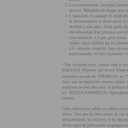
La documentation (
ἱ
στορ
ί
α) permet
sources. Ménodote développe ainsi un
L'induction, ou passage du semblabl
ni documentation ni observation: il 
morbide à une autre, d'une partie du
elle dépendrait d'un principe a prior
concomitances. Ce que, pour mieux
simple calcul réfléchi sur les phéno
à la certitude complète. Sans nécess
expérimentale, on doit reconnaître l
• Une troisième secte, connue sous le n
S
ORANOS
d'Éphèse, qui écrivit d'impor
rattachées au nom de T
HÉMISON
, au 1
Alors que les empiristes avaient adopté u
manifeste ne peut être saisi, la position
(cf. S
EXTUS
E
MPIRICUS
,
Hypotypose
cachées.
Cette controverse reflète les débats phil
débats, bien que les deux points de vue 
péripatéticiens, les stoïciens et les épi
divers types de philosophie sceptiques av