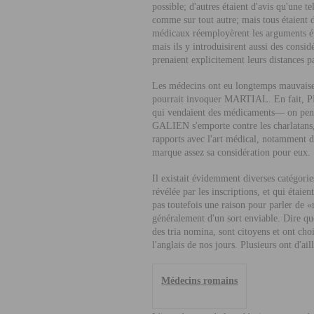
possible; d'autres étaient d'avis qu'une 
comme sur tout autre; mais tous étaient d
médicaux réemployèrent les arguments épi
mais ils y introduisirent aussi des consi
prenaient explicitement leurs distances p
Les médecins ont eu longtemps mauvaise 
pourrait invoquer M
ARTIAL
. En fait, P
qui vendaient des médicaments— on pense
G
ALIEN
s'emporte contre les charlatans
rapports avec l'art médical, notamment da
marque assez sa considération pour eux.
Il existait évidemment diverses catégorie
révélée par les inscriptions, et qui étaien
pas toutefois une raison pour parler de 
généralement d'un sort enviable. Dire qu
des tria nomina, sont citoyens et ont choi
l'anglais de nos jours. Plusieurs ont d'ai
Médecins romains