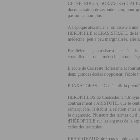
C
ELSE
, R
UFUS
, S
ORANOS
et G
ALI
documentation de seconde main, pour que
pas mince non plus.
À l'époque alexandrine, on assiste à une 
H
ÉROPHILE
et É
RASISTRATE
, de la
médecine; peu à peu marginalisée, elle su
Parallèlement, on assiste à une spéciali
éparpillement de la médecine, à une dégr
L'école de Cos reste florissante et four
deux grandes écoles s'opposent: l'école t
PRAXAGORAS
de Cos établit la premièr
HÉROPHILOS
de Chalcédoine (Bithyni
contrairement à A
RISTOTE
, que le cen
remarquable. Il établit la relation entre
le diagnostic. Plusieurs des termes qu'il 
d'H
ÉROPHILE
sur les organes de la rep
celles des testicules.
ÉRASISTRATOS
de Céos semble avoir é