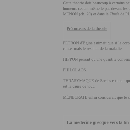
Cette théorie doit beaucoup à certains pe
humeurs cèdent même le pas devant les con
MÉNON
(ch. 20) et dans le
Timée
de
P
Précurseurs de la théorie
PÉTRON
d'Égine estimait que si le corp
cause, mais le résultat de la maladie.
HIPPON
pensait qu'une quantité convenab
.
PHILOLAOS
THRASYMAQUE
de Sardes estimait que
est la cause de tout.
MÉNÉCRATE
enfin considérait que le c
La médecine grecque vers la fin