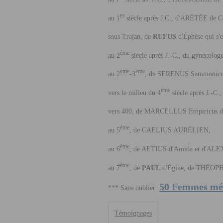
er
au 1
siècle après J.C., d'A
RÉTÉE
de C
sous Trajan, de
R
UFUS
d'Éphèse qui s'es
ème
au 2
siècle après J.-C., du gynécolo
ème
ème
au
2
-3
,
de S
ERENUS
Sammonicu
ème
vers le
milieu du 4
siècle après J.-C.,
vers
400,
de M
ARCELLUS
Empiricus d
ème
au 5
, de C
AELIUS
A
URÉLIEN
,
ème
au 6
, de A
ETIUS
d'Amida et d'A
LE
ème
au 7
, de
P
AUL
d'Égine,
de T
HÉOPH
50 Femmes mé
*** Sans oublier
Témoignages