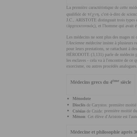
La première caractéristique de cette méde
qualifiée de τέχνη, c'est-à-dire de scie
J.C.,
ARISTOTE
distinguait trois types 
(
ἀ
ρχιτεκτονικός), et l'homme qui avait 
Les médecins ne sont plus des mages ni des
l'
Ancienne médecine
insiste à plusieurs r
pour leurs prestations, se rattachant à de
HÉRODOTE
(3,131) parle de médecin p
les esclaves - cela va à l'encontre de ce 
exorcisme, ou autres procédés analogues
ème
Médecins grecs du 4
siècle
Ménod
ote
Dioclès
de Carystos:
première moitié
Ctésias
de Cnide:
première moitié d
Ménon
:
Cet élève d'Aristote est l'au
Médecine et philosophie après 3