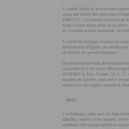
Le public cultivé et les écrivains s'inté
conçu une théorie des «microbes» d'orig
T
IBULLE
... On connaît l'attention qu'u
science faisait même partie de la cultur
6), évoquant sa tante maternelle, dit d'ell
La médecine d'époque romaine est connue d
administratifs d'Égypte, qui révèlent par 
de délivrer des permis d'inhumer.
On possède d'autre part de nombreux monu
catacombe de la via Latina (Rome) représ
S
ÉNÈQUE
le Père,
Controv
. 10, 5, 17: 
membres de cadavres, pour savoir la posit
membres ou des organes malades et illus
Realia
L'archéologie, enfin, met à la dispositio
aiguilles, cautères, scies, scalpels, oli
nombreux sites (camps militaires, tombe