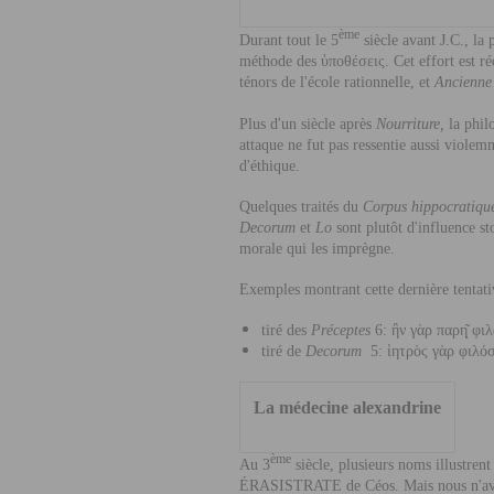
ème
Durant tout le 5
siècle avant J.C., la
méthode des
ὑ
ποθέσεις. Cet effort est
ténors de l'école rationnelle, et
Ancienne
Plus d'un siècle après
Nourriture,
la phil
attaque ne fut pas ressentie aussi violem
d'éthique.
Quelques traités du
Corpus hippocratiqu
Decorum
et
Lo
sont plutôt d'influence s
morale qui les imprègne.
Exemples montrant cette dernière tentati
tiré des
Préceptes
6:
ἢ
ν γὰρ παρη
φιλα
tiré de
Decorum
5:
ἰ
ητρὸς γὰρ φιλο
La médecine alexandrine
ème
Au 3
siècle, plusieurs noms illustrent
É
RASISTRATE
de Céos. Mais nous n'av