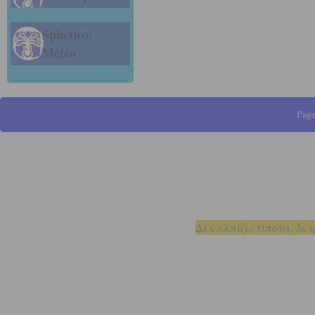
Sphettos:
Météo
Page
Δεν ελπίζω τίποτα, δε 