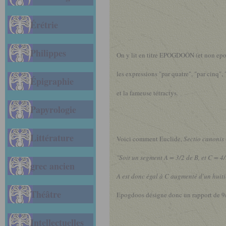
Érétrie
Philippes
On y lit en titre EPOGDOÔN (et non epogl
les expressions "par quatre", "par cinq", 
Épigraphie
et la fameuse tétractys.
Papyrologie
Littérature
Voici comment Euclide,
Sectio canonis
"Soit un segment A = 3/2 de B, et C = 4
grec ancien
A est donc égal à C augmenté d'un huiti
Théâtre
Epogdoos désigne donc un rapport de 9
Intellectuelles