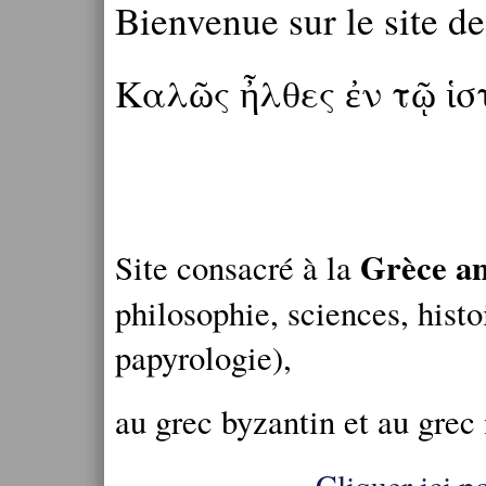
Bienvenue sur le site d
Καλῶς ἦλθες ἐν τῷ ἱ
Grèce an
Site consacré à la
philosophie, sciences, histo
papyrologie),
au grec byzantin et au grec
Cliquer ici po