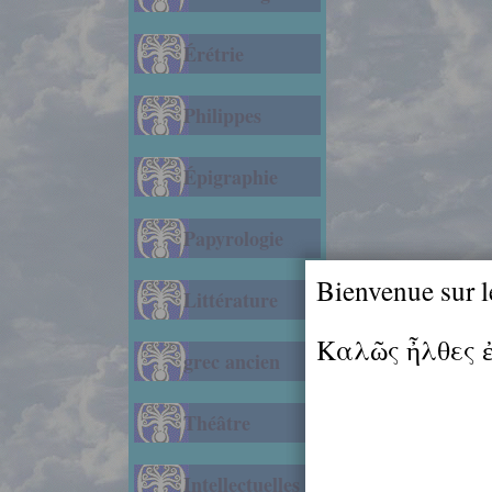
Érétrie
Philippes
Épigraphie
Papyrologie
Bienvenue sur l
Littérature
Καλῶς ἦλθες 
grec ancien
Théâtre
Intellectuelles