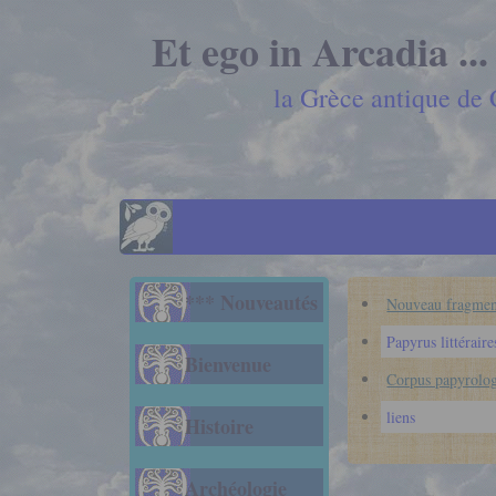
Et ego in Arcadia ...
la Grèce antique de
*** Nouveautés
Nouveau fragmen
Papyrus littéraire
Bienvenue
Corpus papyrolo
liens
Histoire
Archéologie