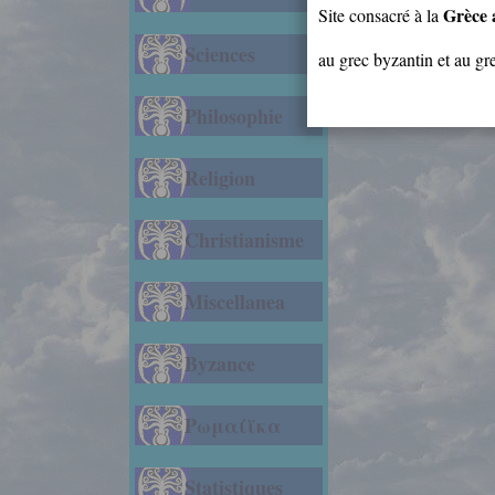
Grèce 
Site consacré à la
Sciences
au grec byzantin et au g
Philosophie
Religion
Christianisme
Miscellanea
Byzance
Ρωμαίϊκα
Statistiques