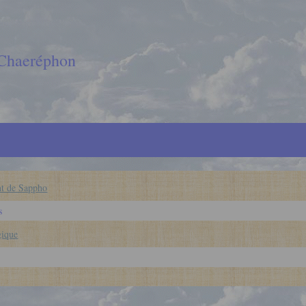
 Chaeréphon
t de Sappho
s
gique