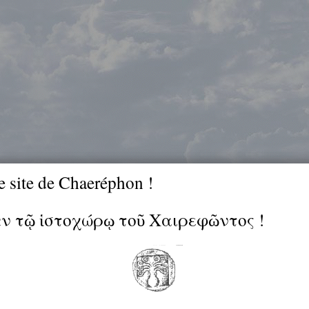
e site de Chaeréphon !
ἐν τῷ ἱστοχώρῳ τοῦ Χαιρεφῶντος !