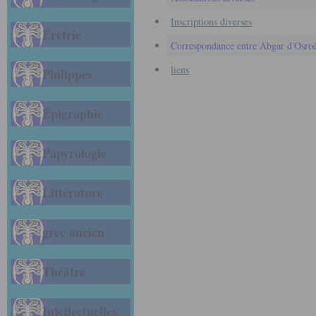
Inscriptions diverses
Érétrie
Correspondance entre Abgar d'Osroè
liens
Philippes
Épigraphie
Papyrologie
Littérature
grec ancien
Théâtre
Intellectuelles