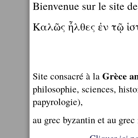
Bienvenue sur le site d
Καλῶς ἦλθες ἐν τῷ ἱ
Grèce an
Site consacré à la
philosophie, sciences, histo
papyrologie),
au grec byzantin et au grec
Cliquer ici po