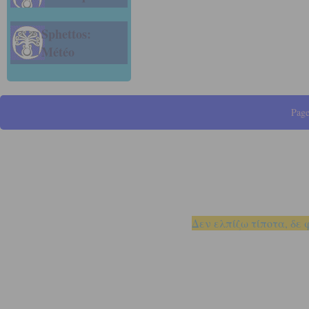
Sphettos:
Météo
Page
Δεν ελπίζω τίποτα, δε 