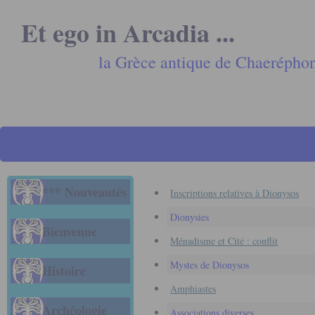
Et ego in Arcadia ...
la Grèce antique de Chaerépho
*** Nouveautés
Inscriptions relatives à Dionysos
Dionysies
Bienvenue
Ménadisme et Cité : conflit
Mystes de Dionysos
Histoire
Amphiastes
Archéologie
Associations diverses