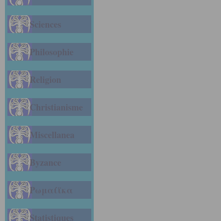
Sciences
Philosophie
Religion
Christianisme
Miscellanea
Byzance
Ρωμαίϊκα
Statistiques