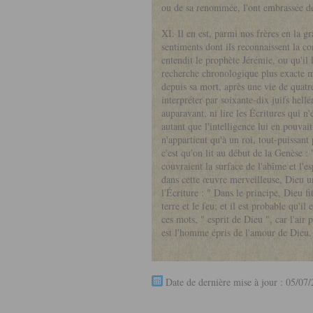
ou de sa renommée, l'ont embrassée de p
XI. Il en est, parmi nos frères en la gr
sentiments dont ils reconnaissent la co
entendit le prophète Jérémie, ou qu'il
recherche chronologique plus exacte m'
depuis sa mort, après une vie de quatre
interpréter par soixante-dix juifs hell
auparavant, ni lire les Écritures qui n'
autant que l'intelligence lui en pouvai
n'appartient qu'à un roi, tout-puissant 
c'est qu'on lit au début de la Genèse : "
couvraient la surface de l'abîme et l'e
dans cette œuvre merveilleuse, Dieu uni
l'Écriture : " Dans le principe, Dieu fi
terre et le feu; et il est probable qu'il
ces mots, " esprit de Dieu ", car l'air p
est l'homme épris de l'amour de Dieu. E
Date de dernière mise à jour : 05/07