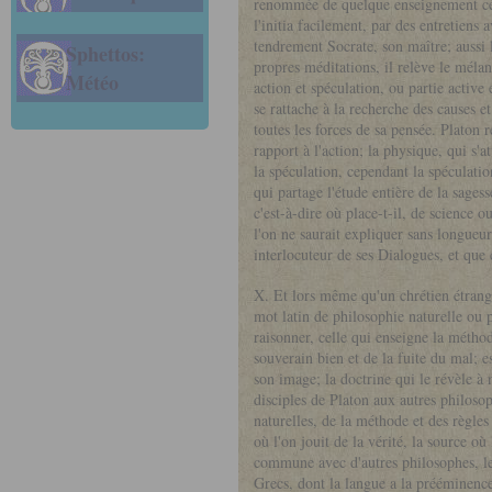
renommée de quelque enseignement célèb
l'initia facilement, par des entretiens
tendrement Socrate, son maître; aussi l
Sphettos:
propres méditations, il relève le méla
Météo
action et spéculation, ou partie active 
se rattache à la recherche des causes e
toutes les forces de sa pensée. Platon r
rapport à l'action; la physique, qui s'a
la spéculation, cependant la spéculatio
qui partage l'étude entière de la sagess
c'est-à-dire où place-t-il, de science o
l'on ne saurait expliquer sans longueur
interlocuteur de ses Dialogues, et que 
X. Et lors même qu'un chrétien étranger
mot latin de philosophie naturelle ou p
raisonner, celle qui enseigne la méthod
souverain bien et de la fuite du mal; e
son image; la doctrine qui le révèle à 
disciples de Platon aux autres philosop
naturelles, de la méthode et des règles
où l'on jouit de la vérité, la source où
commune avec d'autres philosophes, leur
Grecs, dont la langue a la prééminence