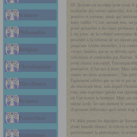
III. Socrate est reconnu pour avoir le 
recherche des vérités naturelles. Est-c
Sciences
positive et certaine, étude qui intéres
leurs veilles ? C'est, suivant moi, un p
point permettre à des âmes profanées p
Philosophie
à ses yeux, de la volonté souveraine d
procéder à la réforme de ses mœurs pour
jusqu'aux vérités éternelles, à la cont
Religion
vivant; lumière qui ne se dévoile qu'à l
ridiculisée et confondue par Socrate. S
avoir exercé son esprit, l'incomparable 
Christianisme
poursuivit, il fut mis à mort. Mais At
contre ses deux accusateurs : l'un péri
Également célèbre par sa vie et par sa 
Miscellanea
du souverain bien, sans lequel l'homme
tour, sans exprimer jamais son opinion,
où l'on trouve le bonheur. Mais sur cet
Byzance
même école, les uns mettent le souver
d'opinions différentes qu'il serait trop
Ρωμαίϊκα
IV. Mais parmi les disciples de Socrate
d'une famille illustre, il s'éleva de b
perfectionner la philosophie, ce n'était
Statistiques