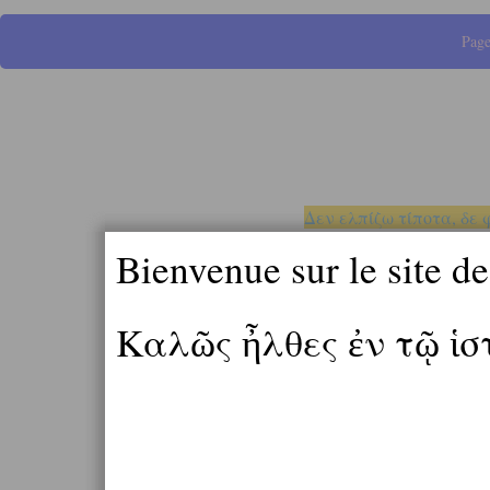
Page
Δεν ελπίζω τίποτα, δε 
Bienvenue sur le site d
Καλῶς ἦλθες ἐν τῷ ἱ