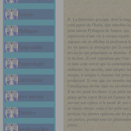
Érétrie
II. La littérature grecque, dont la lan
cette partie de l'Italie, dite autrefois
Philippes
pour auteur Pythagore de Samos, qui, d
supériorité d'une vie à certains égards
sagesse; car en afficher la profession l
Épigraphie
les six autres se distinguer par la co
des écrits qui perpétuent sa doctrine. C
et de lune. Il crut cependant que l'ea
Papyrologie
et dans cette œuvre que la contemplati
auditeurs, lui succède, sans adopter so
unique, il assigne à chacune son princi
Littérature
produisent. Il veut que ces mondes meu
l'intelligence divine dans les révolutio
Il ne nie point les dieux; il en parle m
grec ancien
pense qu'un esprit divin est l'auteur 
suivant son espèce et le mode de son ex
de toutes choses, mais il lui prête une
Théâtre
professe les mêmes opinions sur les par
ces parties, produit tous les phénomène
précis.
Intellectuelles