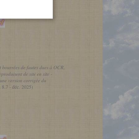
nt bourrées de fautes dues à OCR,
produisent de site en site -
une version corrigée du
 8.7 - déc. 2025)