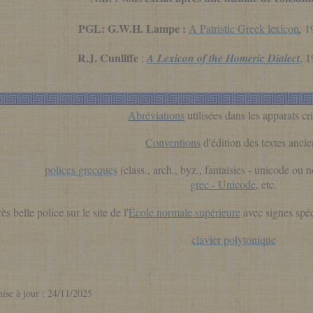
PGL: G.W.H. Lampe :
A Patristic Greek lexicon
,
1
R.J. Cunliffe
:
A Lexicon of the Homeric Dialect
, 1
Abréviations
utilisées dans les apparats cr
Conventions
d'édition des textes anci
polices grecques
(class., arch., byz., fantaisies - unicode ou
grec - Unicode
, etc.
rès belle police sur le site de l'
École normale supérieure
avec signes spé
clavier polytonique
mise à jour : 24/11/2025