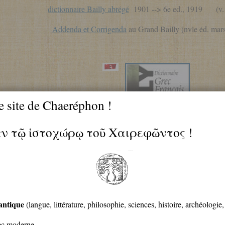
dictionnaire Bailly abrégé
1901 --> 6e ed., 1919 (v. 8
Addenda et Corrigenda
au Grand Bailly (nvle éd. m
e site de Chaeréphon !
ἐν τῷ ἱστοχώρῳ τοῦ Χαιρεφῶντος !
A. Bailly,
Dictionnaire grec-français
--> 9e éd. 1935 : IL EST P
vers. 4.7 -- déc. 2025
antique
(langue, littérature, philosophie, sciences, histoire, archéologie
rec moderne.