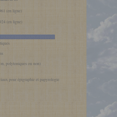
961 (en ligne)
924 (en ligne)
itiques
ens
 non, polytoniques ou non)
ciaux pour épigraphie et papyrologie