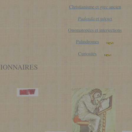
Christianisme et grec ancien
Pudenda
et μόρια
Onomatopées et interjections
Palindromes
Curiosités
TIONNAIRES