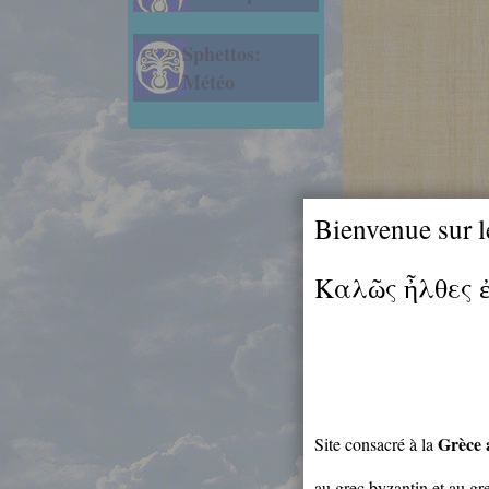
Sphettos:
Météo
Bienvenue sur l
Καλῶς ἦλθες 
Grèce 
Site consacré à la
au grec byzantin et au g