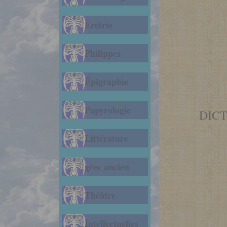
Érétrie
Philippes
Épigraphie
Papyrologie
DIC
Littérature
grec ancien
Théâtre
Intellectuelles