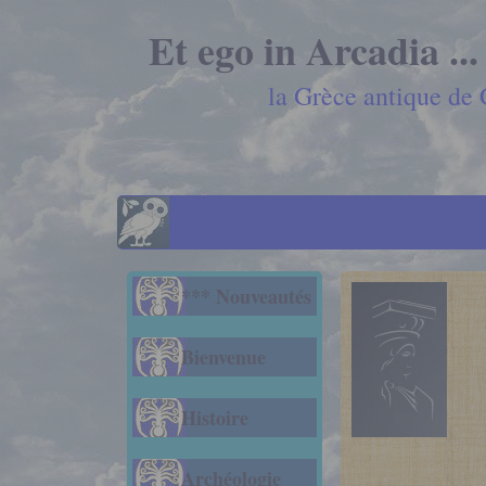
Et ego in Arcadia ...
la Grèce antique de
*** Nouveautés
G
Bienvenue
Histoire
Archéologie