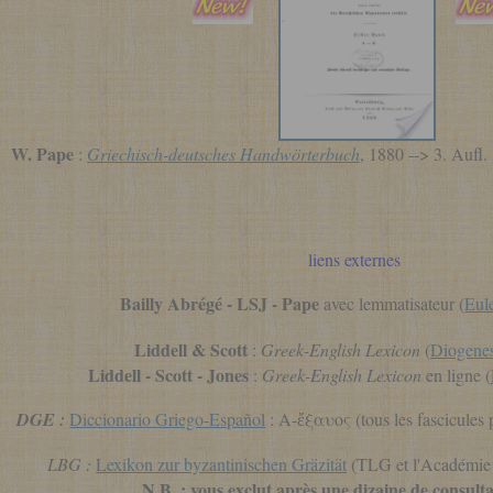
W. Pape
:
Griechisch-deutsches Handwörterbuch
, 1880 --> 3. Auf
liens externes
Bailly Abrégé - LSJ - Pape
avec lemmatisateur (
Eul
Liddell & Scott
:
Greek-English Lexicon
(
Diogenes
Liddell - Scott - Jones
:
Greek-English Lexicon
en ligne (
DGE :
Diccionario Griego-Español
: A-ἔξαυος (tous les fascicules
LBG :
Lexikon zur byzantinischen Gräzität
(TLG et l'Académie 
N.B. : vous exclut après une dizaine de consultati