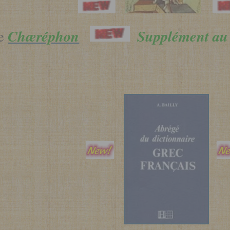
Chæréphon
Supplément au 
le