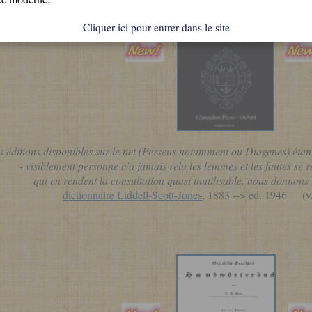
Cliquer ici pour entrer dans le site
es éditions disponibles sur le net (Perseus notamment ou Diogenes) éta
- visiblement personne n'a jamais relu les lemmes et les fautes se re
qui en rendent la consultation
quasi inutilisable
, nous donnons 
dictionnaire Liddell-Scott-Jones
, 1883 --> ed. 1946 (v.