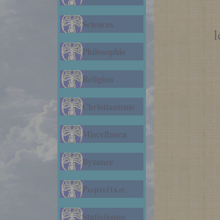
Sciences
Philosophie
Religion
Christianisme
Miscellanea
Byzance
Ρωμαίϊκα
Statistiques