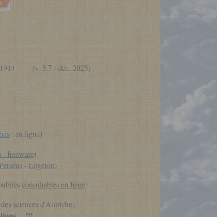
l. 1914 (v. 5.7 - déc. 2025)
exis
: en ligne)
 : freeware
)
Perseus
-
Logeion
)
 publiés
consultables en ligne
)
des sciences d'Autriche)
ons ... !!!