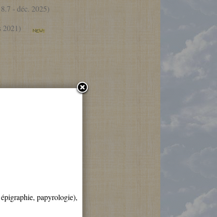
.7 - déc. 2025)
ars 2021)
ARU ICI, LE
BAILLY.2020
, épigraphie, papyrologie),