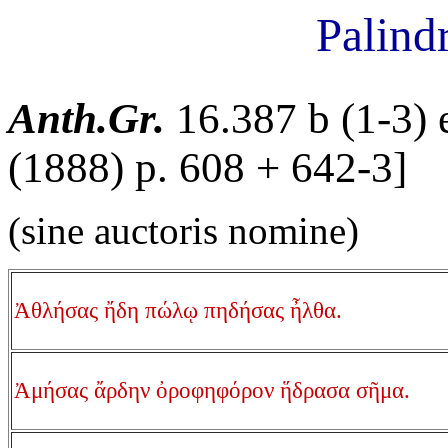
Palind
Anth.Gr.
16.387 b (1-3) e
(1888) p. 608 + 642-3]
(sine auctoris nomine)
Ἀθλήσας ἤδη πώλῳ πηδήσας ἦλθα.
Ἀμήσας ἄρδην ὀροφηφόρον ἥδρασα σῆμα.