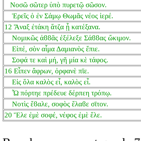
Νοσῶ σῶτερ ὑπὸ πυρετῷ σῶσον.
Ἐρεῖς ὁ ἐν Σάμῳ Θωμᾶς νέος ἱερέ.
12 Ἄναξ ἐτάκη ἅτζα ᾗ κατέξανα.
Nομικῶς ἀϐϐᾶς ἐξέλεξε Σάϐϐας ὤκιμον.
Εἰπέ, σὸν αἷμα Δαμιανὸς ἔπιε.
Σοφά τε καὶ μή, γῆ μία κὲ τάφος.
16 Εἶπεν ἄφρων, ὀρφανὲ πῑε.
Εἰς ὅλα καλὸς εἶ, καλὸς εἶ.
Ὦ πόρτηε πρέδευε δέρπεη τρόπῳ.
Νοτὶς ἔϐαλε, σοφὸς ἔλαϐε σῑτον.
20 Ἕλε ἐμὲ σοφέ, νέφος ἐμὲ ἕλε.