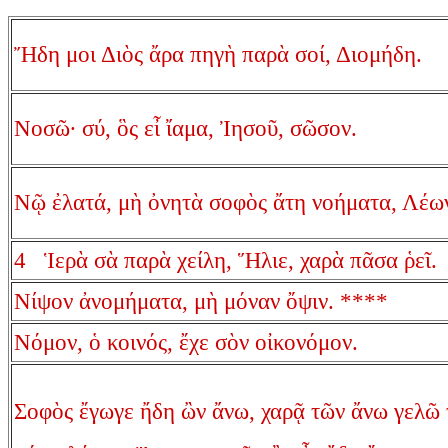
Ἤδη μοι Διὸς ἄρα πηγὴ παρὰ σοί, Διομήδη.
Νοσῶ· σύ, ὃς εἶ ἴαμα, Ἰησοῦ, σῶσον.
Νῷ ἐλατά, μὴ ὀνητὰ σοφὸς ἄτη νοήματα, Λέω
4 Ἱερὰ σὰ παρὰ χείλη, Ἥλιε, χαρὰ πᾶσα ῥεῖ.
Νίψον ἀνομήματα, μὴ μόναν ὄψιν. ****
Νόμον, ὁ κοινός, ἔχε σὸν οἰκονόμον.
Σοφὸς ἔγωγε ἤδη ὢν ἄνω, χαρᾷ τῶν ἄνω γελῶ