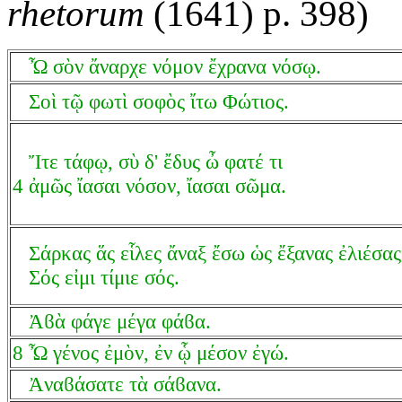
rhetorum
(1641) p. 398)
Ὦ σὸν ἄναρχε νόμον ἔχρανα νόσῳ.
Σοὶ τῷ φωτὶ σοφὸς ἴτω Φώτιος.
Ἴτε τάφῳ, σὺ δ' ἔδυς ὦ φατέ τι
4 ἀμῶς ἴασαι νόσον, ἴασαι σῶμα.
Σάρκας ἅς εἷλες ἄναξ ἔσω ὡς ἔξανας ἐλιέσας
Σός εἰμι τίμιε σός.
Ἀϐὰ φάγε μέγα φάϐα.
8 Ὦ γένος ἐμὸν, ἐν ᾧ μέσον ἐγώ.
Ἀναϐάσατε τὰ σάϐανα.