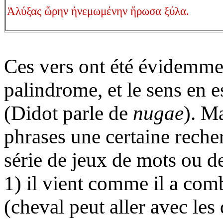
Ἀλύξας ὥρην ἠνεμωμένην ἤρωσα ξύλα.
Ces vers ont été évidemme
palindrome, et le sens en e
(Didot parle de
nugae
). M
phrases une certaine reche
série de jeux de mots ou d
1) il vient comme il a comb
(cheval peut aller avec les