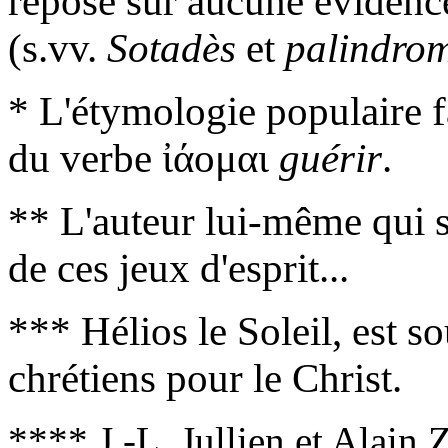
repose sur aucune évidence
(s.vv.
Sotadès
et
palindro
* L'étymologie populaire f
du verbe ἰάομαι
guérir
.
** L'auteur lui-même qui se
de ces jeux d'esprit...
*** Hélios le Soleil, est 
chrétiens pour le Christ.
**** J.-L. Jullien et Alain