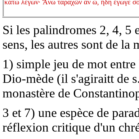
κάτω λέγων· Ἄνω ταραχῶν ἂν ὦ, ἤδη ἔγωγε σ
Si les palindromes 2, 4, 5 
sens, les autres sont de l
1) simple jeu de mot entre
Dio-mède (il s'agiraitt de 
monastère de Constantinop
3 et 7) une espèce de parad
réflexion critique d'un chr