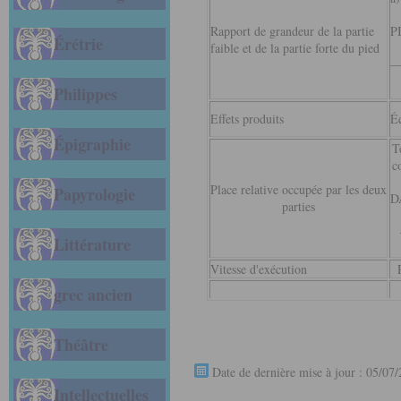
Rapport de grandeur de la partie
P
Érétrie
faible et de la partie forte du pied
—
Philippes
Effets produits
Éq
Épigraphie
T
c
Place relative occupée par les deux
Papyrologie
D
parties
Littérature
Vitesse d'exécution
grec ancien
Théâtre
Date de dernière mise à jour : 05/07
Intellectuelles