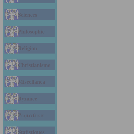
Sciences
Philosophie
Religion
Christianisme
Miscellanea
Byzance
Ρωμαίϊκα
Statistiques