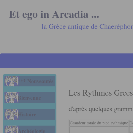
Et ego in Arcadia ...
la Grèce antique de Chaerépho
*** Nouveautés
Les Rythmes Grecs
Bienvenue
d'après quelques gramma
Histoire
Grandeur totale du pied rythmique
Dé
Archéologie
a)