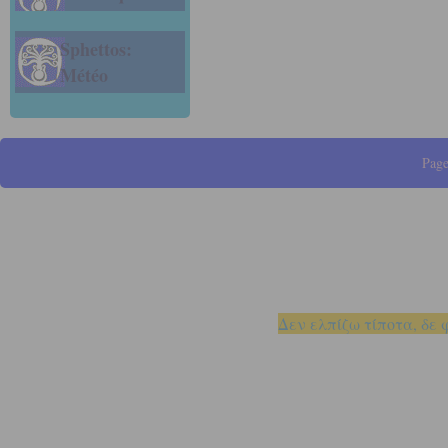
Sphettos:
Météo
Page
Δεν ελπίζω τίποτα, δε 