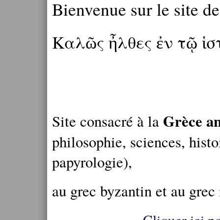
Bienvenue sur le site d
Καλῶς ἦλθες ἐν τῷ ἱ
Grèce an
Site consacré à la
philosophie, sciences, histo
papyrologie),
au grec byzantin et au grec
Cliquer ici po