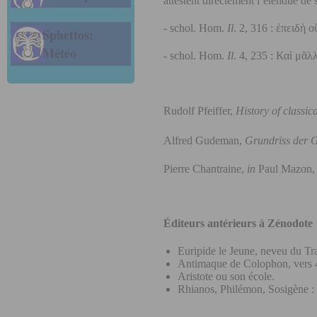
attestent directement l’étendue de
- schol. Hom.
Il
. 2, 316 : ἐπειδὴ
Sphettos:
Météo
- schol. Hom.
Il
. 4, 235 : Καὶ μᾶ
Rudolf Pfeiffer,
History of classic
Alfred Gudeman,
Grundriss der G
Pierre Chantraine,
in
Paul Mazon
Éditeurs antérieurs à Zénodote
Euripide le Jeune, neveu du Tr
Antimaque de Colophon, vers 
Aristote ou son école.
Rhianos, Philémon, Sosigène : 