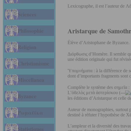
Lexicographe, il est l’auteur de Λέ
Sciences
Aristarque de Samoth
Philosophie
Élève d’Aristophane de Byzance. S
Religion
Διόρθωσις d’Homère. Il semble qu’i
une édition originale qui fut révisé
Christianisme
Ὑπομνήματα : à la différence de se
dont d’importants fragments sont 
Miscellanea
Complète le système des σημεῖα : 
L’ὀϐελὸς μετὰ ἀστερίσκου (
—
Byzance
les éditions d’Aristarque et celle 
Auteur de monographies, surtout
Ρωμαίϊκα
destiné à réfuter l’hypothèse de Xé
L’ampleur et la diversité des trav
Statistiques