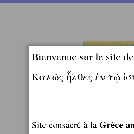
Δεν ελπίζω τίποτα, δε 
Bienvenue sur le site d
Καλῶς ἦλθες ἐν τῷ ἱ
Grèce an
Site consacré à la