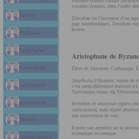
Première édition critique (διόρϑω
vocables épiques, dans l’ordre alp
Érétrie
Zénodote est l’inventeur d’un sign
juge inauthentiques, Zénodote expr
lecteur.
Philippes
Épigraphie
Aristophane de Byzan
Papyrologie
Élève de Zénodote, Callimaque, Ér
Διόρϑωσις d’Homère, munie de sign
Littérature
s’est particulièrement intéressé (cf
Ἀρίσταρχος πέρας τῆς Ὀδυσσείας 
grec ancien
Invention de nouveaux signes criti
correctement, mais répété abusive
une interversion de vers.
Théâtre
Il porte son attention sur la ponctu
dramatique et comique.
Intellectuelles