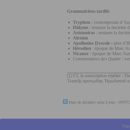
Grammairiens tardifs
Tryphon
: contemporain d’Au
Didyme
: restaure la doctrin
Aristonicos
: restaure la doct
Alexion
Apollonios Dyscole :
père d’H
Hérodien
: époque de Marc Aur
Nicanor
: époque de Marc Aurèl
Commentaires des Quatre
: ver
[1]
Cf. la souscription répétée : 
Ἰλιακῆς προσῳδίας Ἡρωδιανοῦ καὶ
Date de dernière mise à jour : 05/07
Page