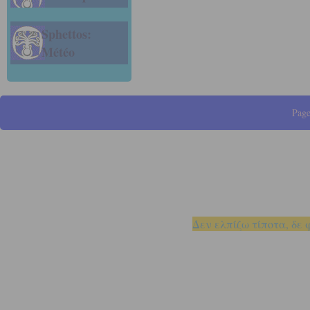
Sphettos:
Météo
Page
Δεν ελπίζω τίποτα, δε 