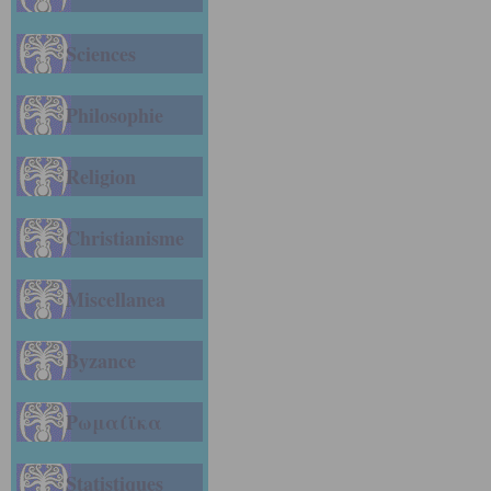
Sciences
Philosophie
Religion
Christianisme
Miscellanea
Byzance
Ρωμαίϊκα
Statistiques