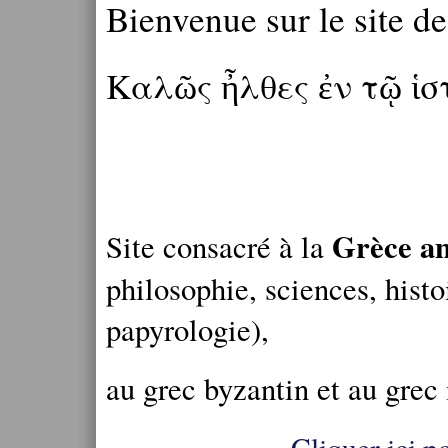
Bienvenue sur le site d
Καλῶς ἦλθες ἐν τῷ ἱ
Grèce an
Site consacré à la
philosophie, sciences, histo
papyrologie),
au grec byzantin et au grec
Cliquer ici po