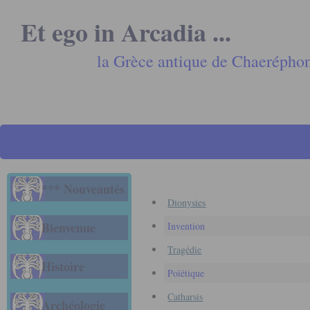
Et ego in Arcadia ...
la Grèce antique de Chaerépho
*** Nouveautés
Dionysies
Bienvenue
Invention
Tragédie
Histoire
Poïétique
Catharsis
Archéologie