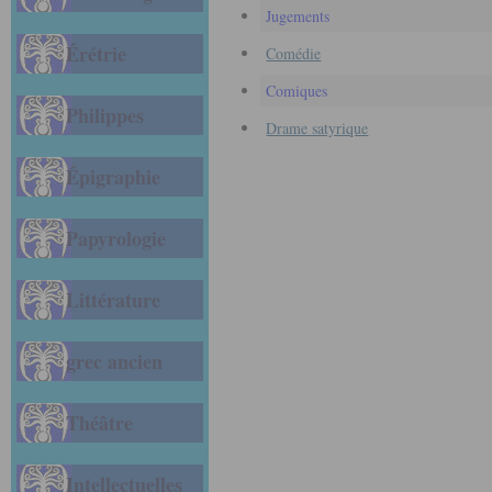
Jugements
Érétrie
Comédie
Comiques
Philippes
Drame satyrique
Épigraphie
Papyrologie
Littérature
grec ancien
Théâtre
Intellectuelles