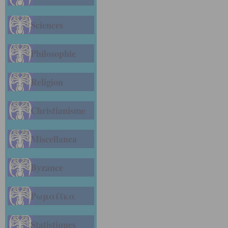
Sciences
Philosophie
Religion
Christianisme
Miscellanea
Byzance
Ρωμαίϊκα
Statistiques