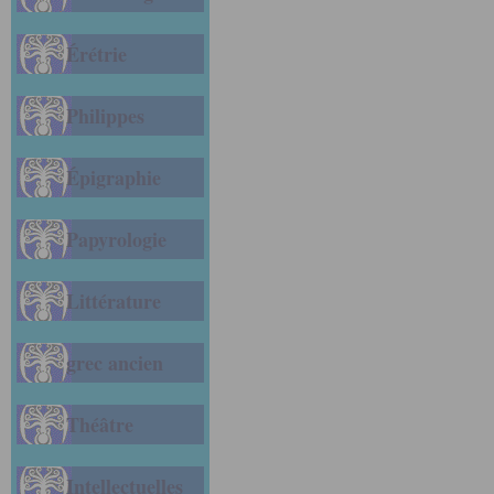
Érétrie
Philippes
Épigraphie
Papyrologie
Littérature
grec ancien
Théâtre
Intellectuelles