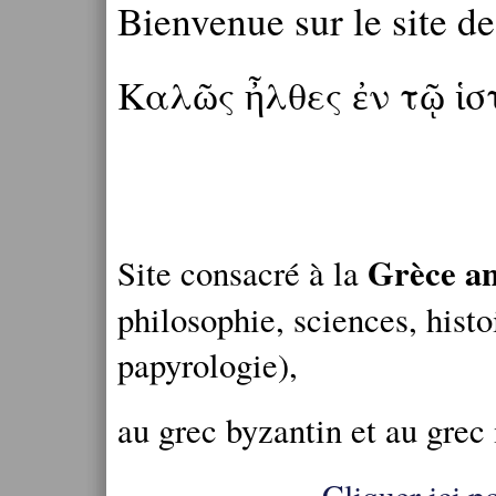
Bienvenue sur le site d
Καλῶς ἦλθες ἐν τῷ ἱ
Grèce an
Site consacré à la
philosophie, sciences, histo
papyrologie),
au grec byzantin et au grec
Cliquer ici po