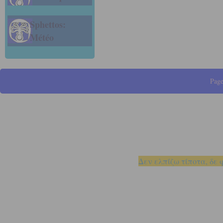
Sphettos:
Météo
Page
Δεν ελπίζω τίποτα, δε 