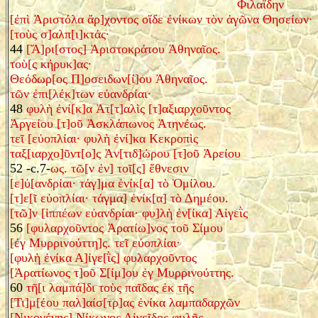
Φιλαΐδην
[ἐπὶ Ἀριστόλα ἄρ]χοντος οἵδε ἐνίκων τὸν ἀγῶνα Θησείων·
[τοὺς σ]αλπ[ι]κτάς·
44
[Ἄ]ρι[στος] Ἀριστοκράτου Ἀθηναῖος.
τοὺ[ς κήρυκ]ας·
Θεόδωρ[ος Π]οσειδων[ί]ου Ἀθηναῖος.
τῶν ἐπι[λέκ]των εὐανδρίαι·
48
φυλὴ ἐνί[κ]α Ἀτ[τ]αλὶς [τ]αξιαρχοῦντος
Ἀργείου [τ]οῦ Ἀσκλάπωνος Ἀτηνέως.
τεῖ [εὐοπλίαι· φυλὴ ἐνί]κα Κεκροπὶς
ταξ[ιαρχο]ῦντ[ο]ς Ἀν[τιδ]ώρου [τ]οῦ Ἀρείου
52 -c.7-
ως. τῶ[ν ἐν] τοῖ[ς] ἔθνεσιν
[ε]ὐ[ανδρίαι· τάγ]μα ἐνίκ[α] τὸ Ὁμίλου.
[τ]ε[ῖ εὐοπλίαι· τάγμα] ἐνίκ[α] τὸ Δημέου.
[τῶ]ν [ἱππέων εὐανδρίαι· φυ]λὴ ἐν[ίκα] Αἰγεῒς
56
[φυλαρχοῦντος Ἀρατίω]νος τοῦ Σίμου
[ἐγ Μυρρινούττη]ς. τεῖ εὐοπλίαι·
[φυλὴ ἐνίκα Α]ἰγε[ῒς] φυλαρχοῦντος
[Ἀρατίωνος τ]οῦ Σ[ίμ]ου ἐγ Μυρρινούττης.
60
τῆ[ι λαμπά]δι τοὺς παῖδας ἐκ τῆς
[Τι]μ[έου παλ]αίσ[τρ]ας ἐνίκα λαμπαδαρχῶν
[Νικογένης] Νίκωνος Αἰγεῖδος φυλῆς.