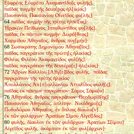
Εὐφρέας Εὐφρέου Ἀκαμαντίδο[ς φυλῆς].
παῖδας πυγμὴν τῆς δευτέρας ἡλ[ικίας]·
Παυσανίας Παυσανίου Οἰνεῖδος φυ[λῆς].
64
παῖδας πυγμὴν τῆς τρίτης ἡλικί[ας]·
Ἡρ̣ακῶν Πείθωνος Ἱπποθωντίδος φυ[λῆς].
παῖδας ἐκ πάντων πυγμήν· Δωρό[θεος]
Χαρμίδου Ἀθηναῖος. ἄνδρας πυγ[μήν]·
68
Σωσικράτης Δημονόμου Ἀθηνα[ῖος].
παῖδας παγκράτιον τῆς πρώτη[ς ἡλικίας]·
Φιλέας Φιλέου Ἀκαμαντίδος φυλ[ῆς].
παῖδας παγκράτιον τῆς δευτέρα[ς] ἡλι[κίας]·
72
Ἅβρων Καλλίου [Α]ἰγ[ε]ῖδος φυλῆς. παῖδας
παγκράτιον τῆς τρίτης ἡλικίας·
Ἀπολλώνιος Ἀπ{π}ολλωνίου Ἀτταλίδος φυλῆ[ς].
παῖδας ἐκ πάντων παγκράτιον· Σάμος Σάμο[υ]
76
Ἀθηναῖος. ἄνδρας παγκράτιον· Θε̣ο̣δ̣ωρίδ[ης]
Παυσανίου Ἀθηναῖος. ὁπλίτην· Νικόδημο[ς]
Πυθοδώρου Ἀθηναῖος. ἐν ὅπλοις δίαυλο[ν]
ἐκ τῶν φυλάρχων· Ἀρατίων Σίμου Αἰγεῖ[δος]
80
φυλῆς. δίαυλον ἐκ τῶν φυλάρχων· Ἀρατίων Σ[ίμου]
Αἰγεῖδος φυλῆς. ἀκάμπιον ἐκ τῶν φυλ[άρχων]·