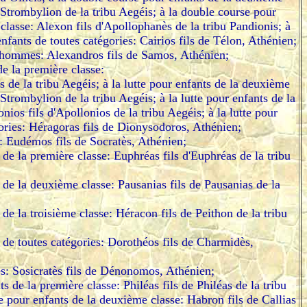
 Strombylion de la tribu Aegéis; à la double course pour
 classe: Alexon fils d'Apollophanès de la tribu Pandionis; à
nfants de toutes catégories: Cairios fils de Télon, Athénien;
 hommes: Alexandros fils de Samos, Athénien;
de la première classe:
 de la tribu Aegéis; à la lutte pour enfants de la deuxième
 Strombylion de la tribu Aegéis; à la lutte pour enfants de la
nios fils d'Apollonios de la tribu Aegéis; à la lutte pour
gories: Héragoras fils de Dionysodoros, Athénien;
: Eudémos fils de Socratès, Athénien;
 de la première classe: Euphréas fils d'Euphréas de la tribu
 de la deuxième classe: Pausanias fils de Pausanias de la
 de la troisième classe: Héracon fils de Peithon de la tribu
 de toutes catégories: Dorothéos fils de Charmidès,
: Sosicratès fils de Dénonomos, Athénien;
s de la première classe: Philéas fils de Philéas de la tribu
 pour enfants de la deuxième classe: Habron fils de Callias