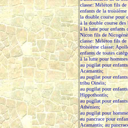
classe: Méléton fils de
enfants de la troisième
la double course pour e
à la double course des
à la lutte pour enfants 
Nicon fils de Nicogénès
classe: Méléton fils de
troisième classe: Apollo
enfants de toutes caté
à la lutte pour hommes
au pugilat pour enfants
Acamantis;
au pugilat pour enfants
tribu Oinéis;
au pugilat pour enfants
Hippothontis;
au pugilat pour enfants
Athénien;
au pugilat pour hommes
au pancrace pour enfant
Acamantis; au pancrace