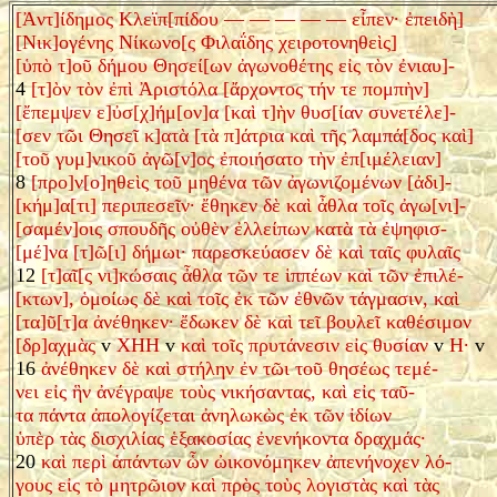
[Ἀντ]ίδημος Κλεϊπ[πίδου — — — — — εἶπεν· ἐπειδὴ]
[Νικ]ογένης Νίκωνο[ς Φιλαΐδης χειροτονηθεὶς]
[ὑπὸ τ]οῦ δήμου Θησεί[ων ἀγωνοθέτης εἰς τὸν ἐνιαυ]-
4
[τ]ὸν τὸν ἐπὶ Ἀριστόλα [ἄρχοντος τήν τε πομπὴν]
[ἔπεμψεν ε]ὐσ[χ]ήμ[ον]α [καὶ τ]ὴν θυσ[ίαν συνετέλε]-
[σεν τῶι Θησεῖ κ]ατὰ [τὰ π]άτρια καὶ τῆς λαμπά[δος καὶ]
[τοῦ γυμ]νικοῦ ἀγῶ[ν]ος ἐποιήσατο τὴν ἐπ[ιμέλειαν]
8
[προ]ν[ο]ηθεὶς τοῦ μηθένα τῶν ἀγωνιζομένων [ἀδι]-
[κήμ]α[τι] περιπεσεῖν· ἔθηκεν δὲ καὶ ἆθλα τοῖς ἀγω[νι]-
[σαμέν]οις σπουδῆς οὐθὲν ἐλλείπων κατὰ τὰ ἐψηφισ-
[μέ]να [τ]ῶ[ι] δήμωι· παρεσκεύασεν δὲ καὶ ταῖς φυλαῖς
12
[τ]αῖ[ς νι]κώσαις ἆθλα τῶν τε ἱππέων καὶ τῶν ἐπιλέ-
[κτων], ὁμοίως δὲ καὶ τοῖς ἐκ τῶν ἐθνῶν τάγμασιν, καὶ
[τα]ῦ[τ]α ἀνέθηκεν· ἔδωκεν δὲ καὶ τεῖ βουλεῖ καθέσιμον
[δρ]αχμὰς
v
ΧΗΗ
v
καὶ τοῖς πρυτάνεσιν εἰς θυσίαν
v
Η
·
v
16
ἀνέθηκεν δὲ καὶ στήλην ἐν τῶι τοῦ θησέως τεμέ-
νει εἰς ἣν ἀνέγραψε τοὺς νικήσαντας, καὶ εἰς ταῦ-
τα πάντα ἀπολογίζεται ἀνηλωκὼς ἐκ τῶν ἰδίων
ὑπὲρ τὰς δισχιλίας ἑξακοσίας ἐνενήκοντα δραχμάς·
20
καὶ περὶ ἁπάντων ὧν ὠικονόμηκεν ἀπενήνοχεν λό-
γους εἰς τὸ μητρῶιον καὶ πρὸς τοὺς λογιστὰς καὶ τὰς