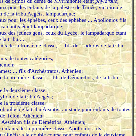
fils de Simos du dème de Myrrhinonte étant
phylarque
;
ux pour les enfants de la palestre de Timée, victoire de
n de la tribu Aegéis, lampadarque;
ux pour les éphèbes, ceux des éphèbes ... Apollonios fils
 Acamantis étant lampadarque;
aux des jeunes gens, ceux du Lycée, le lampadarque étant
la tribu ...;
ts de la troisième classe, ... fils de ...odoros de la tribu
nts de toutes catégories,
hénien;
es: ... fils d'Archéstratos, Athénien;
e la première classe: ... fils de Démarchos, de la tribu
de la deuxième classe:
lion de la tribu Aegéis;
e la troisième classe:
toboulos de la tribu Aeantis; au stade pour enfants de toutes
s de Télon, Athénien;
Aeschion fils de Démétrios, Athénien;
 enfants de la première classe: Apollonios fils
bu Oinéis; à la double course pour enfants de la deuxième