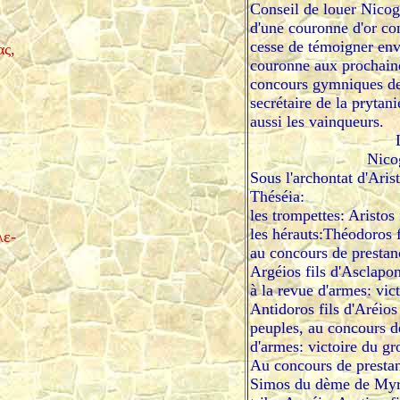
Conseil de louer Nicog
d'une couronne d'or con
cesse de témoigner env
ας,
couronne aux prochaine
concours gymniques des
secrétaire de la prytani
aussi les vainqueurs.
Nico
Sous l'archontat d'Aris
Théséia:
les trompettes: Aristos 
les hérauts:Théodoros 
λε-
au concours de prestance
Argéios fils d'Asclapo
à la revue d'armes: vict
Antidoros fils d'Aréios
peuples, au concours de
d'armes: victoire du g
Au concours de prestanc
Simos du dème de Myr