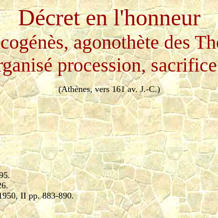
Décret en l'honneur
cogénès, agonothète des Th
rganisé procession, sacrifice
(Athènes, vers 161 av. J.-C.)
95.
26.
1950, II pp. 883-890.