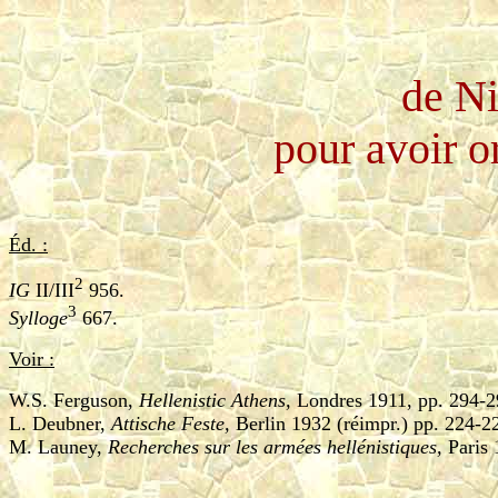
de Ni
pour avoir o
Éd. :
2
IG
II/III
956.
3
Sylloge
667.
Voir :
W.S. Ferguson,
Hellenistic Athens,
Londres 1911, pp. 294-2
L. Deubner,
Attische Feste,
Berlin 1932 (réimpr.) pp. 224-2
M. Launey,
Recherches sur les armées hellénistiques,
Paris 