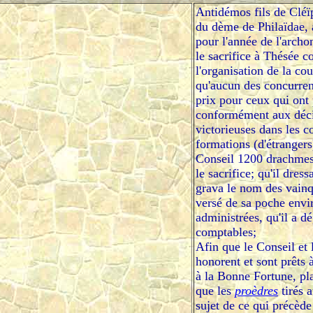
Antidémos fils de Cléï
du dème de Philaïdae, 
pour l'année de l'archo
le sacrifice à Thésée c
l'organisation de la c
qu'aucun des concurrent
prix pour ceux qui ont 
conformément aux décis
victorieuses dans les co
formations (d'étrangers)
Conseil 1200 drachmes
le sacrifice; qu'il dres
grava le nom des vainqu
versé de sa poche envi
administrées, qu'il a d
comptables;
Afin que le Conseil et 
honorent et sont prêts
à la Bonne Fortune, pl
que les
proèdres
tirés 
sujet de ce qui précède