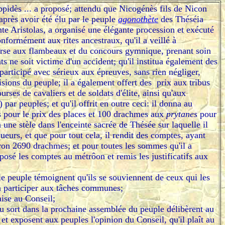
ppidès ... a proposé; attendu que Nicogénès fils de Nicon
après avoir été élu par le peuple
agonothète
des Théséia
nte Aristolas, a organisé une élégante procession et exécuté
onformément aux rites ancestraux, qu'il a veillé à
ourse aux flambeaux et du concours gymnique, prenant soin
s ne soit victime d'un accident; qu'il institua également des
participé avec sérieux aux épreuves, sans rien négliger,
ions du peuple; il a également offert des prix aux tribus
urses de cavaliers et de soldats d'élite, ainsi qu'aux
 par peuples; et qu'il offrit en outre ceci: il donna au
 pour le prix des places et 100 drachmes aux
prytanes
pour
sa une stèle dans l'enceinte sacrée de Thésée sur laquelle il
eurs, et que pour tout cela, il rendit des comptes, ayant
ron 2690 drachmes; et pour toutes les sommes qu'il a
éposé les comptes au métrôon et remis les justificatifs aux
le peuple témoignent qu'ils se souviennent de ceux qui les
 à participer aux tâches communes;
aise au Conseil;
au sort dans la prochaine assemblée du peuple délibèrent au
 et exposent aux peuples l'opinion du Conseil, qu'il plaît au