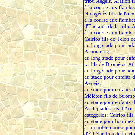
tribu Aegéis, Aration 
à la course aux flambea
Nicogénès fils de Nico
à la course aux flambea
d'Euctaios de la tribu
à la course aux flambe
Cairios fils de Télon de 
au long stade pour enfan
Acamantis;
au long stade pour enfa
... fils de Droméos, At
au long stade pour homm
au stade pour enfants d
Aegéis;
au stade pour enfants 
Méléton fils de Stromby
au stade pour enfants d
Asclépiadès fils d'Aris
catégories: Cairios fil
au stade pour hommes: 
à la double course pour
d'Éthélandros de la tri