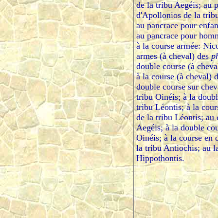
de la tribu Aegéis; au 
d'Apollonios de la tribu
au pancrace pour enfan
au pancrace pour homme
à la course armée: Nic
armes (à cheval) des
p
double course (à cheva
à la course (à cheval) 
double course sur cheva
tribu Oinéis; à la doub
tribu Léontis; à la cou
de la tribu Léontis; au
Aegéis; à la double cou
Oinéis; à la course en 
la tribu Antiochis; au l
Hippothontis.