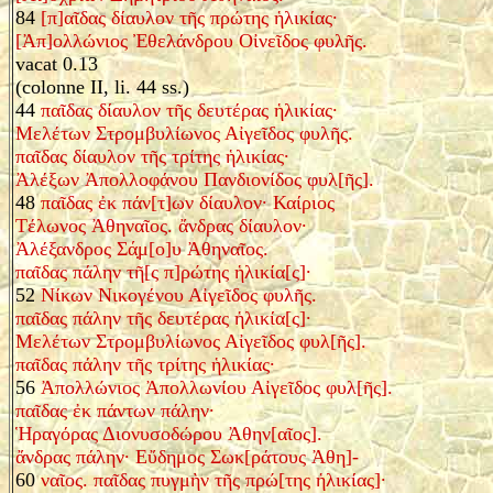
84
[π]αῖδας δίαυλον τῆς πρώτης ἡλικίας·
[Ἀπ]ολλώνιος Ἐθελάνδρου Οἰνεῖδος φυλῆς.
vacat 0.13
(colonne II, li. 44 ss.)
44
παῖδας δίαυλον τῆς δευτέρας ἡλικίας·
Μελέτων Στρομβυλίωνος Αἰγεῖδος φυλῆς.
παῖδας δίαυλον τῆς τρίτης ἡλικίας·
Ἀλέξων Ἀπολλοφάνου Πανδιονίδος φυλ[ῆς].
48
παῖδας ἐκ πάν[τ]ων δίαυλον· Καίριος
Τέλωνος Ἀθηναῖος. ἄνδρας δίαυλον·
Ἀλέξανδρος Σά̣μ[ο]υ Ἀθηναῖος.
παῖδας πάλην τῆ[ς π]ρώτης ἡλικία[ς]·
52
Νίκων Νικογένου Αἰγεῖδος φυλῆς.
παῖδας πάλην τῆς δευτέρας ἡλικία[ς]·
Μελέτων Στρομβυλίωνος Αἰγεῖδος φυλ[ῆς].
παῖδας πάλην τῆς τρίτης ἡλικίας·
56
Ἀπολλώνιος Ἀπολλωνίου Αἰγεῖδος φυλ[ῆς].
παῖδας ἐκ πάντων πάλην·
Ἡραγόρας Διονυσοδώρου Ἀθην[αῖος].
ἄνδρας πάλην· Εὔδημος Σωκ[ράτους Ἀθη]-
60
ναῖος. παῖδας πυγμὴν τῆς πρώ[της ἡλικίας]·