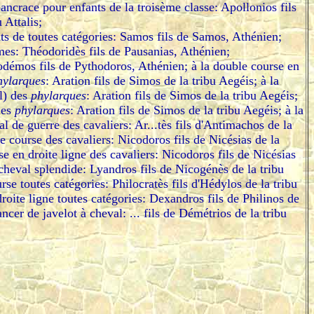
pancrace pour enfants de la troisème classe: Apollonios fils
 Attalis;
ts de toutes catégories: Samos fils de Samos, Athénien;
s: Théodoridès fils de Pausanias, Athénien;
odémos fils de Pythodoros, Athénien; à la double course en
hylarques
: Aration fils de Simos de la tribu Aegéis; à la
l) des
phylarques
: Aration fils de Simos de la tribu Aegéis;
des
phylarques
: Aration fils de Simos de la tribu Aegéis; à la
l de guerre des cavaliers: Ar...tès fils d'Antimachos de la
le course des cavaliers: Nicodoros fils de Nicésias de la
rse en droite ligne des cavaliers: Nicodoros fils de Nicésias
 cheval splendide: Lyandros fils de Nicogénès de la tribu
rse toutes catégories: Philocratès fils d'Hédylos de la tribu
droite ligne toutes catégories: Dexandros fils de Philinos de
ancer de javelot à cheval: ... fils de Démétrios de la tribu