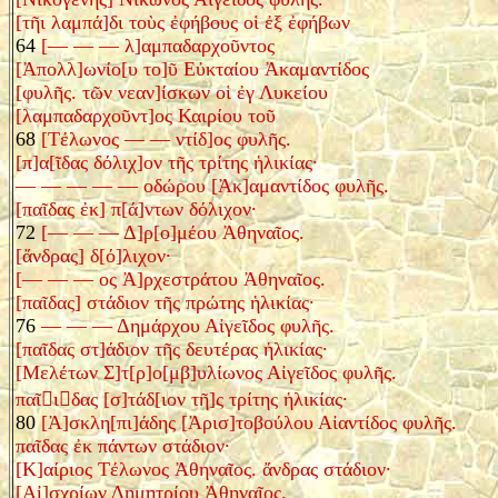
[τῆι λαμπά]δι τοὺς ἐφήβους οἱ ἐξ ἐφήβων
64
[— — — λ]αμπαδαρχοῦντος
[Ἀπολλ]ωνίο[υ το]ῦ Εὐκταίου Ἀκαμαντίδος
[φυλῆς. τῶν νεαν]ίσκων οἱ ἐγ Λυκείου
[λαμπαδαρχοῦντ]ος Καιρίου τοῦ
68
[Τέλωνος — — ντίδ]ος φυλῆς.
[π]α[ῖδας δόλιχ]ον τῆς τρίτης ἡλικίας·
— — — — — οδώρου [Ἀκ]αμαντίδος φυλῆς.
[παῖδας ἐκ] π[ά]ντων δόλιχον·
72
[— — — Δ]ρ[ο]μέου Ἀθηναῖος.
[ἄνδρας] δ[ό]λιχον·
[— — — ος Ἀ]ρχεστράτου Ἀθηναῖος.
[παῖδας] στάδιον τῆς πρώτης ἡλικίας·
76
— — — Δημάρχου Αἰγεῖδος φυλῆς.
[παῖδας στ]άδιον τῆς δευτέρας ἡλικίας·
[Μελέτων Σ]τ[ρ]ο[μβ]υλίωνος Αἰγεῖδος φυλῆς.
παῖ

ι

δας [σ]τάδ[ιον τῆ]ς τρίτης ἡλικίας·
80
[Ἀ]σκλη[πι]άδης [Ἀρισ]τοβούλου Αἰαντίδος φυλῆς.
παῖδας ἐκ πάντων στάδιον·
[Κ]αίριος Τέλωνος Ἀθηναῖος. ἄνδρας στάδιον·
[Αἰ]σχρίων Δημητρίου Ἀθηναῖος.