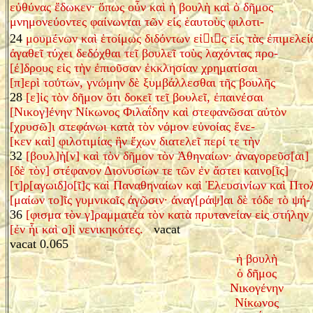
εὐθύνας ἔδωκεν· ὅπως οὖν καὶ ἡ βουλὴ καὶ ὁ δῆμος
μνημονεύοντες φαίνωνται τῶν εἰς ἑαυτοὺς φιλοτι-
24
μουμένων καὶ ἑτοίμως διδόντων εἰ

ι

ς εἰς τὰς ἐπιμελεί
ἀγαθεῖ τύχει δεδόχθαι τεῖ βουλεῖ τοὺς λαχόντας προ-
[έ]δρους εἰς τὴν ἐπιοῦσαν ἐκκλησίαν χρηματίσαι
[π]ερὶ τούτων, γνώμην δὲ ξυμβάλλεσθαι τῆς βουλῆς
28
[ε]ἰς τὸν δῆμον ὅτι δοκεῖ τεῖ βουλεῖ, ἐπαινέσαι
[Νικογ]ένην Νίκωνος Φιλαΐδην καὶ στεφανῶσαι αὐτὸν
[χρυσῶ]ι στεφάνωι κατὰ τὸν νόμον εὐνοίας ἕνε-
[κεν καὶ] φιλοτιμίας ἣν ἔχων διατελεῖ περί τε τὴν
32
[βουλ]ὴ[ν] καὶ τὸν δῆμον τὸν Ἀθηναίων· ἀναγορεῦσ[αι]
[δὲ τὸν] στέφανον Διονυσίων τε τῶν ἐν ἄστει καινο[ῖς]
[τ]ρ[αγωιδ]ο[ῖ]ς καὶ Παναθηναίων καὶ Ἐλευσινίων καὶ Πτο
[μαίων το]ῖς γυμνικοῖς ἀγῶσιν· ἀναγ[ράψ]αι δὲ τόδε τὸ ψή-
36
[φισμα τὸν γ]ραμματέα τὸν κατὰ πρυτανείαν εἰς στήλην
[ἐν ἧι καὶ ο]ἱ νενικηκότες.
vacat
vacat 0.065
ἡ βουλὴ
ὁ δῆμος
Νικογένην
Νίκωνος