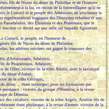
énès fils de Nicon du dème de Philaïdae et de l'honorer
formément à la loi, en raison de la bienveillance qu'il ne
ers le Conseil et le peuple des Athéniens; de proclamer la
s représentations tragiques des Dionysies urbaines et aux
 Panathénées, des Éleusinia et des Ptolémaia; que le
e inscrive ce décret sur une stèle sur laquelle figureront
Le Conseil, le peuple, en l'honneur de
génès fils de Nicon du dème de Philaïdae.
tolas, les athlètes suivants ont gagné le concours des
fils d'Aristocratès, Athénien;
fils de Poseidonios, Athénien;
 de l'élite: victoire de la tribu Attalis, avec le taxiarque
n du dème d'Atènè;
oire de la tribu Cécropis,
 du dème ... étant
taxiarque
; pour les formations par
 prestance : victoire du groupe d'Homilos; à la revue
roupe de Dèméas.
e des cavaliers: victoire de la tribu Aegéis, Aration fils de
rhinonte étant
phylarque
; à la revue d'armes: victoire de la