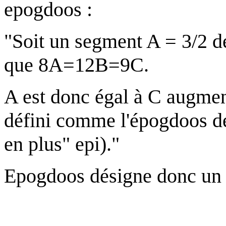
epogdoos :
"Soit un segment A = 3/2 de 
que 8A=12B=9C.
A est donc égal à C augmen
défini comme l'épogdoos de
en plus" epi)."
Epogdoos désigne donc un r