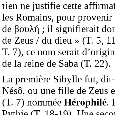
rien ne justifie cette affirm
les Romains, pour provenir 
de βουλή ; il signifierait do
de Zeus / du dieu » (T. 5, 11
T. 7), ce nom serait d’origi
de la reine de Saba (T. 22).
La première Sibylle fut, dit
Nésô, ou une fille de Zeus 
(T. 7) nommée
Hérophilé
. 
Pythie (T. 18-19). Une seco