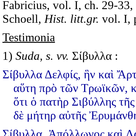
Fabricius, vol. I, ch. 29-33
Schoell,
Hist. litt.gr.
vol. I, 
Testimonia
1)
Suda, s. vv.
Σίβυλλα :
Σίβυλλα Δελφίς,
ἣν καὶ Ἄρτ
αὕτη πρὸ τῶν Τρωϊκῶν, 
ὅτι ὁ πατὴρ Σιβύλλης τῆ
δὲ μήτηρ αὐτῆς Ἐρυμάνθ
Σίβυλλα, Ἀπόλλωνος καὶ Λα