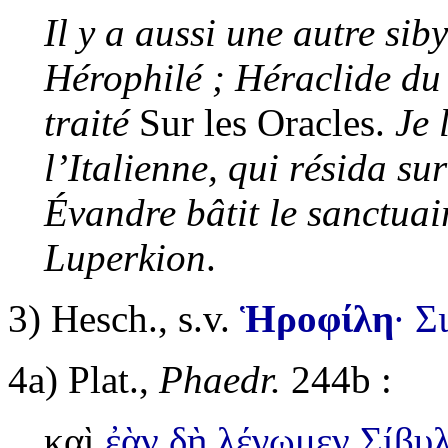
Il y a aussi une autre sib
Hérophilé ; Héraclide du
traité
Sur les Oracles.
Je 
l’Italienne, qui résida su
Évandre bâtit le sanctua
Luperkion
.
3)
Hesch., s.v.
Ἡροφίλη
· Σ
4a)
Plat.,
Phaedr.
244b :
καὶ
ἐὰν δὴ λέγωμεν Σίβυλ