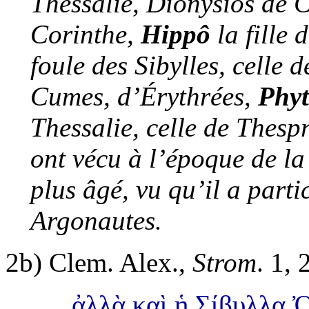
Thessalie, Dionysios de
Corinthe,
Hippô
la fille 
foule des Sibylles, celle
Cumes, d’Érythrées,
Phy
Thessalie, celle de Thesp
ont vécu à l’époque de la
plus âgé, vu qu’il a parti
Argonautes.
2b)
Clem. Alex.,
Strom
. 1, 
ἀλλὰ καὶ ἡ Σίβυλλα 