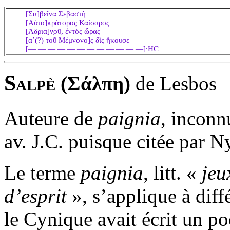
[Σα]βεῖνα Σεβαστὴ
[Αὐτο]κράτορος Καίσαρος
[Ἁδρια]ν̣οῦ, ἐντὸς ὥρας
[αʹ(?) τοῦ Μέμνονο]ς δὶς ἤκουσε
[— — — — — — — — — — — —]∙Η
Ϲ
S
alpè
(Σάλπη)
de Lesbo
Auteure de
paignia
, inconn
av. J.C. puisque citée par 
Le terme
paignia
, litt. «
jeu
d’esprit
», s’applique à diffé
le Cynique avait écrit un po