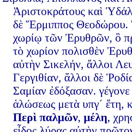
Ἀριστοκράτους καὶ Ὑδάλη
δὲ Ἕρμιππος Θεοδώρου. Ἐ
χωρίῳ τῶν Ἐρυθρῶν, ὃ πρ
τὸ χωρίον πολισθὲν Ἐρυθ
αὐτὴν Σικελήν, ἄλλοι Λε
Γεργιθίαν, ἄλλοι δὲ Ῥοδί
Σαμίαν ἐδόξασαν. γέγονε 
ἁλώσεως μετὰ υπγʹ ἔτη, κ
Περὶ παλμῶν
,
μέλη
, χρη
εἶδος λύρας αὐτὴν πρῶτο