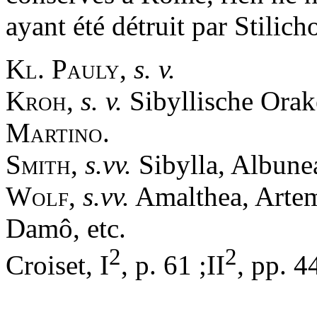
ayant été détruit par Stilich
Kl. Pauly,
s. v.
Kroh
,
s. v.
Sibyllische Orak
Martino
.
Smith
,
s.vv.
Sibylla, Albune
Wolf
,
s.vv.
Amalthea, Artemi
Damô, etc.
2
2
Croiset, I
, p. 61 ;II
, pp. 4