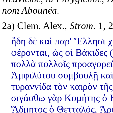
nom Abounéa.
2a)
Clem. Alex.,
Strom
. 1, 
ἤδη δὲ καὶ παρ' Ἕλλησι 
φέρονται, ὡς οἱ Βάκιδες 
πολλὰ πολλοῖς προαγορεύ
Ἀμφιλύτου συμβουλῇ καὶ
τυραννίδα τὸν καιρὸν τῆ
σιγάσθω γὰρ Κομήτης ὁ Κ
Ἄδμητος ὁ Θετταλός, Ἀρ