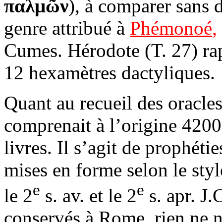
παλμῶν
), à comparer sans
genre attribué à
Phémonoé
,
Cumes. Hérodote (T. 27) rap
12 hexamètres dactyliques.
Quant au recueil des oracles
comprenait à l’origine 4200
livres. Il s’agit de prophéti
mises en forme selon le styl
e
e
le 2
s. av. et le 2
s. apr. J.
conservés à Rome, rien ne n