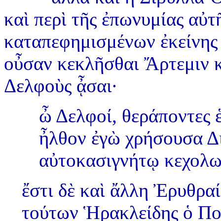
καὶ περὶ τῆς ἐπωνυμίας αὐτ
καταπεφημισμένων ἐκείνης ε
οὖσαν κεκλῆσθαι Ἄρτεμιν κ
Δελφοὺς ᾆσαι·
ὦ Δελφοί, θεράποντες
ἦλθον ἐγὼ χρήσουσα Δι
αὐτοκασιγνήτῳ κεχολ
ἔστι δὲ καὶ ἄλλη Ἐρυθρα
τούτων Ἡρακλείδης ὁ Πο