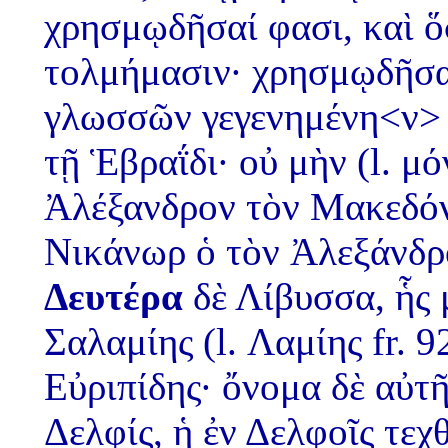
χρησμῳδῆσαί φασι, καὶ ὅ
τολμήμασιν· χρησμῳδῆσαι
γλωσσῶν γεγενημένη<ν>
τῇ Ἑβραΐδι· οὐ μὴν (l. μό
Ἀλέξανδρον τὸν Μακεδόνα
Νικάνωρ ὁ τὸν Ἀλεξάνδρ
Δευτέρα
δὲ Λίβυσσα, ἧς 
Σαλαμίης (l. Λαμίης fr. 
Εὐριπίδης· ὄνομα δὲ αὐτ
Δελφίς, ἡ ἐν Δελφοῖς τεχ