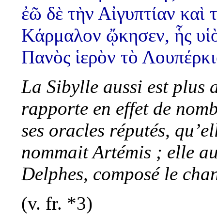
ἐῶ δὲ τὴν Αἰγυπτίαν καὶ 
Κάρμαλον ᾤκησεν, ἧς υἱὸ
Πανὸς ἱερὸν τὸ Λουπέρκι
La Sibylle aussi est plus
rapporte en effet de nomb
ses oracles réputés, qu’el
nommait Artémis ; elle au
Delphes, composé le chan
(v. fr. *3)