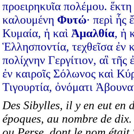
προειρηκυῖα πολέμου. ἕκτη
καλουμένη
Φυτώ
· περὶ ἧς
Κυμαία, ἡ καὶ
Ἀμαλθία
, ἡ 
Ἑλλησποντία, τεχθεῖσα ἐν 
πολίχνην Γεργίτιον, αἳ τῆς
ἐν καιροῖς Σόλωνος καὶ Κύ
Τιγουρτία, ὀνόματι Ἀβουνα
Des Sibylles, il y en eut en d
époques, au nombre de dix.
ou Perse, dont le nom était