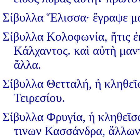
Σίβυλλα Ἕλισσα·
ἔγραψε μ
Σίβυλλα Κολοφωνία,
ἥτις 
Κάλχαντος. καὶ αὐτὴ μαν
ἄλλα.
Σίβυλλα Θετταλή,
ἡ κληθεῖ
Τειρεσίου.
Σίβυλλα Φρυγία,
ἡ κληθεῖσα
τινων Κασσάνδρα, ἄλλων 