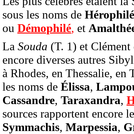
Les plus célèbres étaient l
sous les noms de
Hérophil
ou
Démophilé
,
et
Amalthé
La
Souda
(T. 1) et Clément 
encore diverses autres Siby
à Rhodes, en Thessalie, en 
les noms de
Élissa
,
Lampo
Cassandre
,
Taraxandra
,
H
sources rapportent encore l
Symmachis
,
Marpessia
,
G