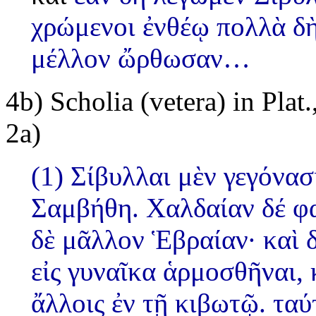
χρώμενοι ἐνθέῳ πολλὰ δὴ
μέλλον ὤρθωσαν…
4b)
Scholia (vetera) in Plat.
2a)
(1) Σίβυλλαι μὲν γεγόνασ
Σαμβήθη. Χαλδαίαν δέ φασ
δὲ μᾶλλον Ἑβραίαν· καὶ 
εἰς γυναῖκα ἁρμοσθῆναι, 
ἄλλοις ἐν τῇ κιβωτῷ. ταύ