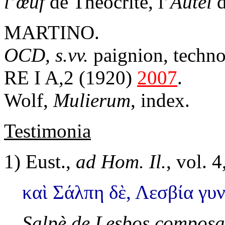
l’œuf
de Théocrite, l’
Autel
d
MARTINO.
OCD, s.vv.
paignion, techno
RE I A,2 (1920)
2007
.
Wolf,
Mulierum
, index.
Testimonia
1)
Eust.,
ad Hom. Il.
, vol. 4
καὶ Σάλπη δὲ, Λεσβία γυν
Salpè de Lesbos composa 