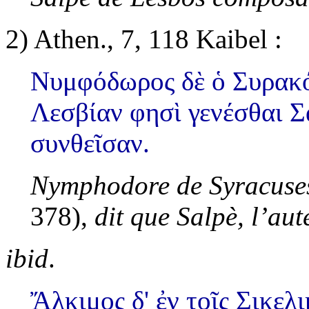
2)
Athen., 7, 118 Kaibel :
Νυμφόδωρος δὲ ὁ Συρακό
Λεσβίαν φησὶ γενέσθαι Σ
συνθεῖσαν.
Nymphodore de Syracuses
378),
dit que Salpè, l’aut
ibid
.
Ἄλκιμος δ' ἐν τοῖς Σικελ