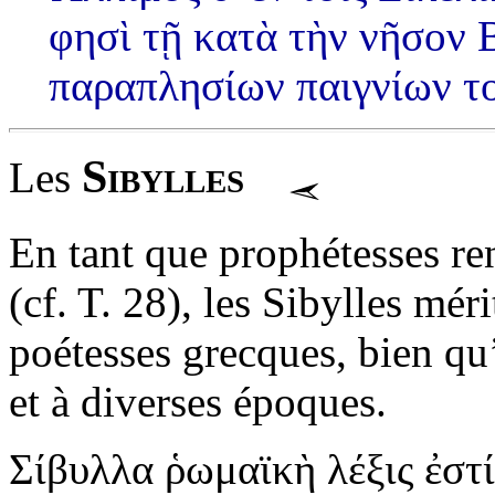
φησὶ τῇ κατὰ τὴν νῆσον 
παραπλησίων παιγνίων τ
Sibylles
Les
En tant que prophétesses re
(cf. T. 28), les Sibylles mér
poétesses grecques, bien qu’
et à diverses époques.
Σίβυλλα ῥωμαϊκὴ λέξις ἐστίν