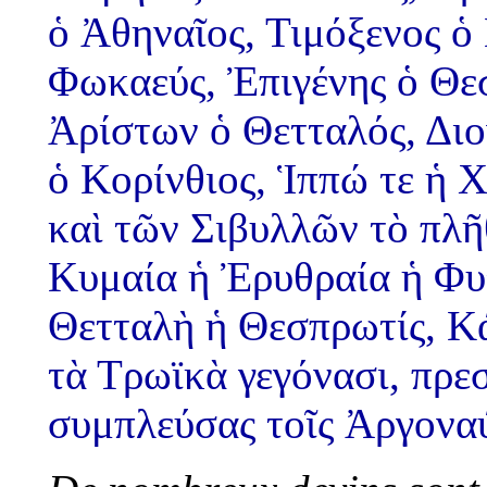
ὁ Ἀθηναῖος, Τιμόξενος ὁ
Φωκαεύς, Ἐπιγένης ὁ Θεσ
Ἀρίστων ὁ Θετταλός, Δι
ὁ Κορίνθιος, Ἱππώ τε ἡ 
καὶ τῶν Σιβυλλῶν τὸ πλῆ
Κυμαία ἡ Ἐρυθραία ἡ Φυ
Θετταλὴ ἡ Θεσπρωτίς, Κά
τὰ Τρωϊκὰ γεγόνασι, πρε
συμπλεύσας τοῖς Ἀργοναύ