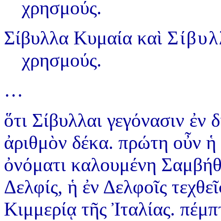
χρησμούς.
Σίβυλλα Κυμαία
καὶ
Σίβυλ
χρησμούς.
…
ὅτι Σίβυλλαι γεγόνασιν ἐν δ
ἀριθμὸν δέκα. πρώτη οὖν ἡ
ὀνόματι καλουμένη Σαμβήθη
Δελφίς, ἡ ἐν Δελφοῖς τεχθεῖ
Κιμμερίᾳ τῆς Ἰταλίας. πέμπ