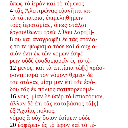
ὅπως τὸ ἱερὸν καὶ τὸ τέμενος
4
τᾶς Ἀλεκτρώνας εὐαγῆται κα-
τὰ τὰ πάτρια, ἐπιμεληθήμειν
τοὺς ἱεροταμίας, ὅπως στᾶλαι
ἐργασθέωντι τρεῖς λίθου λαρτ[ί]-
8
ου καὶ ἀναγραφῆι ἐς τὰς στάλα-
ς τό τε ψάφισμα τόδε καὶ ἃ οὐχ ὅ-
σιόν ἐντι ἐκ τῶν νόμων ἐσφέ-
ρειν οὐδὲ ἐσοδοιπορεῖν ἐς τὸ τέ-
12
μενος, καὶ τὰ ἐπιτίμια τῶ[ι] πράσ-
σοντι παρὰ τὸν νόμον· θ̣έμειν δὲ
τὰς στάλας μίαμ μὲν ἐπὶ τᾶς ἐσό-
δου τᾶς ἐκ πόλιος ποτιπορευομέ-
16
νοις, μίαν δὲ ὑπὲρ τὸ ἱστιατόριον,
ἄλλαν δὲ ἐπὶ τᾶς καταβάσιος τᾶ[ς]
ἐξ Ἀχαΐας πόλιος.
νόμος ἃ οὐχ ὅσιον ἐσίμειν οὐδὲ
20
ἐσφέρειν ἐς τὸ ἱερὸν καὶ τὸ τέ-