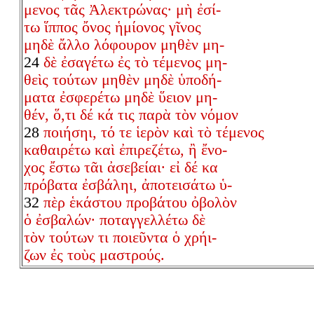
μενος τᾶς Ἀλεκτρώνας· μὴ ἐσί-
τω ἵππος ὄνος ἡμίονος γῖνος
μηδὲ ἄλλο λόφουρον μηθὲν μη-
24
δὲ ἐσαγέτω ἐς τὸ τέμενος μη-
θεὶς τούτων μηθὲν μηδὲ ὑποδή-
ματα ἐσφερέτω μηδὲ ὕειον μη-
θέν, ὅ,τι δέ κά τις παρὰ τὸν νόμον
28
ποιήσηι, τό τε ἱερὸν καὶ τὸ τέμενος
καθαιρέτω καὶ ἐπιρεζέτω, ἢ ἔνο-
χος ἔστω τᾶι ἀσεβείαι· εἰ δέ κα
πρόβατα ἐσβάληι, ἀποτεισάτω ὑ-
32
πὲρ ἑκάστου προβάτου ὀβολὸν
ὁ ἐσβαλών· ποταγγελλέτω δὲ
τὸν τούτων τι ποιεῦντα ὁ χρήι-
ζων ἐς τοὺς μαστρούς.