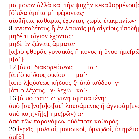
μα μόνον ἀλλὰ καὶ τὴν ψυχὴν κεκαθαρμένου[ς
[ὅ]πλα ἀρήια μὴ φέροντας·
αἰσθῆτας καθαρὰς ἔχοντας χωρὶς ἐπικρανίων·
8
ἀνυποδέτους ἢ ἐν λευκοῖς μὴ αἰγείοις ὑποδή
μηδέ τι αἴγιον ἔχοντας·
μηδὲ ἐν ζώναις ἅμματα·
[ἀ]πὸ φθορᾶς γυναικὸς ἢ κυνὸς ἢ ὄνου ἡμε(ρῶ
μ[αʹ]·
12
[ἀπὸ] διακορεύσεως μαʹ·
[ἀπ]ὸ κήδους οἰκίου μαʹ·
[ἀπὸ λ]ο̣ύσεως κήδους ζ· ἀπὸ ἰσόδου γ·
[ἀπ]ὸ λέχους γ· λεχὼ καʹ·
16
[ἀ]πὸ ∙∙ατ∙∙5∙∙ γ̣υνὴ σμησαμένη·
ἀπὸ [συ]νο[υ]σί[ας] λουσάμενος ἢ ἁγνισάμ[ενο
ἀπὸ κο[ι]νῆ[ς] ἡμε(ρῶν) α·
ἀπὸ τῶν παρανόμων οὐδέποτε καθαρός·
20
ἰερεῖς, μολποί, μουσικοί, ὑμνῳδοί, ὑπηρέτα
ἀπ[ὸ]