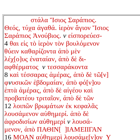
στάλα Ἴσιος Σαράπιος.
Θεός, τύχα ἀγαθά. ἱερὸν ἅγιον Ἴσιος
Σαράπιος Ἀνούβιος.
v
εἰσπορεύεσ-
4
θαι εἰς τὸ ἱερὸν τὸν βουλόμενον
θύειν καθαρίζοντα ἀπὸ μὲν
λέχ[ο]υς ἐναταίαν, ἀπὸ δὲ δι-
αφθέρματος
v
τεσσαράκοντα
8
καὶ τέσσαρας ἁμέρας, ἀπὸ δὲ τῶ[ν]
φ
v
υσικῶν ἑβδομαίαν, ἀπὸ φό[ν]ου
ἑπτὰ ἁμέρας, ἀπὸ δὲ αἰγέου καὶ
προβατέου τριταῖον, ἀπὸ δὲ τῶν
12
λοιπῶν βρωμάτων ἐκ κεφαλᾶς
λουσάμενον αὐθημερί. ἀπὸ δὲ
ἀφροδισίων αὐθημερί
v
λουσά-
μενον, ἀπὸ ΠΑΘΙΝ[ ]ΙΑΜΕΙΙΓΑΝ
16
ΜΟΑΝ αὐθημερὶ λουσἀμε[ν]ον Υ