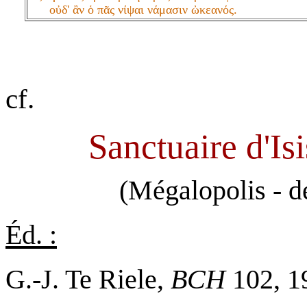
οὐδ' ἂν ὁ πᾶς νίψαι νάμασιν ὠκεανός.
cf.
Sanctuaire d'Is
(Mégalopolis - d
Éd. :
G.-J. Te Riele,
BCH
102, 1