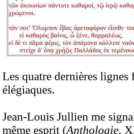
τῶν ἀκουσίων πάντοτε καθαροί, τῷ ἰερῷ καθ
χρώμενοι.
τὰν ποτ' Ὄλυμπον ἔβας ἀρεταφόρον εἴσιθι· το
εἰ καθαρὸς βαίνις, ὦ ξένε, θαρραλέως,
εἰ δέ τι πᾶμα φέρις, τὸν ἀπάμονα κάλλιπε ναόν
στείχε δ' ὅπᾳ χρῄζις Παλλάδος ἐκ τεμένο
Les quatre dernières lignes
élégiaques.
Jean-Louis Jullien me signa
même esprit (
Anthologie
, X