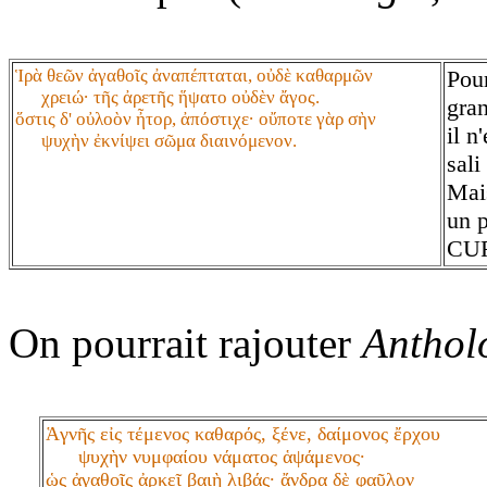
Ἱρὰ θεῶν ἀγαθοῖς ἀναπέπταται, οὐδὲ καθαρμῶν
Pour
χρειώ· τῆς ἀρετῆς ἥψατο οὐδὲν ἄγος.
gra
ὅστις δ' οὐλοὸν ἦτορ, ἀπόστιχε· οὔποτε γὰρ σὴν
il n
ψυχὴν ἐκνίψει σῶμα διαινόμενον.
sali
Mais
un p
CU
On pourrait rajouter
Anthol
Ἁγνῆς εἰς τέμενος καθαρός, ξένε, δαίμονος ἔρχου
ψυχὴν νυμφαίου νάματος ἁψάμενος·
ὡς ἀγαθοῖς ἀρκεῖ βαιὴ λιβάς· ἄνδρα δὲ φαῦλον