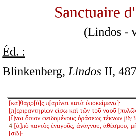
Sanctuaire d
(Lindos - 
Éd. :
Blinkenberg,
Lindos
II, 487
[κα]θαρ̣ο[ὺ]ς̣ π̣[αρίναι κατὰ ὑποκείμενα]·
[π]εριραντηρίων εἴσω καὶ τῶν τοῦ ναοῦ [πυλῶ
[ἴ]ναι ὅσιον φειδομένους ὁράσεως τέκνων βδ̣∙3
4
[ἀ]πὸ παντὸς ἐναγοῦς, ἀνάγνου, ἀθέσμου, μ
[σῶ]-