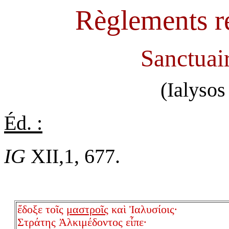
Règlements r
Sanctuai
(Ialysos
Éd. :
IG
XII,1, 677.
ἔδοξε τοῖς
μαστροῖς
καὶ Ἰαλυσίοις·
Στράτης Ἀλκιμέδοντος εἶπε·