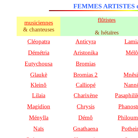
FEMMES ARTISTES d
flûtistes
musiciennes
& chanteuses
& hétaïres
Cléopatra
Anticyra
Lami
Démétria
Aristonika
Mélô
Eutychousa
Bromias
Glaukè
Bromias 2
Mnêsi
Kleinô
Calliopé
Nann
Lilaia
Charixène
Pasaphili
Magidion
Chrysis
Phanostr
Ménylla
Démô
Philoum
Naïs
Gnathaena
Pothei