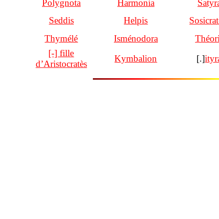
Polygnota
Harmonia
Satyr
Seddis
Helpis
Sosicrat
Thymélé
Isménodora
Théor
[-] fille
Kymbalion
[.]
ityr
d’Aristocratès