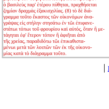
ὁ βασιλεὺς παρ' ἑτέρου πύθηται, πραχθήσεται
ζημίαν δραχμὰς ἑξακισχιλίας. (8) τὸ δὲ διά-
γραμμα τοῦτο ἕκαστος τῶν οἰκονόμων ἀνα-
γράψας εἰς στήλην στησάτω ἐν τῶι ἐπιφανε-
στάτωι τόπωι τοῦ φρουρίου καὶ αὐτός, ὅταν ἢ με-
τάγηται ἐφ' ἕτερον τόπον ἢ ἀφιῆται ἀπὸ
τῆς χρείας, παραδιδότω τῶι ἐπικαθιστα-
μένωι μετὰ τῶν λοιπῶν τῶν ἐκ τῆς οἰκονο-
μίας κατὰ τὸ διάγραμμα τοῦτο.
|