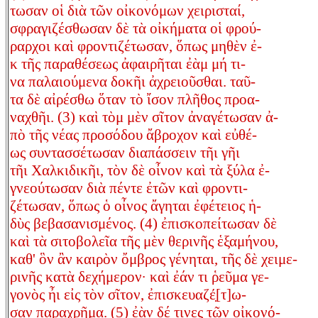
τωσαν οἱ διὰ τῶν οἰκονόμων χειρισταί,
σφραγιζέσθωσαν δὲ τὰ οἰκήματα οἱ φρού-
ραρχοι καὶ φροντιζέτωσαν, ὅπως μηθὲν ἐ-
κ τῆς παραθέσεως ἀφαιρῆται ἐὰμ μή τι-
να παλαιούμενα δοκῆι ἀχρειοῦσθαι. ταῦ-
τα δὲ αἰρέσθω ὅταν τὸ ἴσον πλῆθος προα-
ναχθῆι. (3) καὶ τὸμ μὲν σῖτον ἀναγέτωσαν ἀ-
πὸ τῆς νέας προσόδου ἄβροχον καὶ εὐθέ-
ως συντασσέτωσαν διαπάσσειν τῆι γῆι
τῆι Χαλκιδικῆι, τὸν δὲ οἶνον καὶ τὰ ξύλα ἐ-
γνεούτωσαν διὰ πέντε ἐτῶν καὶ φροντι-
ζέτωσαν, ὅπως ὁ οἶνος ἄγηται ἐφέτειος ἡ-
δὺς βεβασανισμένος. (4) ἐπισκοπείτωσαν δὲ
καὶ τὰ σιτοβολεῖα τῆς μὲν θερινῆς ἑξαμήνου,
καθ' ὃν ἂν καιρὸν ὄμβρος γένηται, τῆς δὲ χειμε-
ρινῆς κατὰ δεχήμερον· καὶ ἐάν τι ῥεῦμα γε-
γονὸς ἦι εἰς τὸν σῖτον, ἐπισκευαζέ̣[τ]ω-
σαν παραχρῆμα. (5) ἐὰν δέ τινες τῶν οἰκονό-