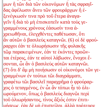
μων ἢ τῶν διὰ τῶν οἰκονόμων ἢ τὰς σφραγῖ-
δας ἀφέλωσιν ἄνευ τῶν φρουράρχων ἢ ἐ-
ξενέγκωσίν τινα πρὸ τοῦ ἕτερα ἀναγα-
γεῖν ἢ διὰ τὸ μὴ ἐπισκοπεῖν κατὰ τοὺς γε-
γραμμένους χρόνους ἐάσωσίν τινα ἀ-
χρειωθῆναι, ἐλεγχθέντες παθέτωσαν, ὅτι
ἂν αὐτῶν ὁ βασιλεὺς καταγνῶι. (6) οἱ δὲ φρού-
ραρχοι ἐάν τε ὀλιωρήσωσιν τῆς φυλακῆς
τῶμ παρακειμένων, ἐάν τε ἑκόντες προῶν-
ται ἑτέροις, ἐάν τε αὐτοὶ λάβωσιν, ἔνοχοι ἔ-
σονται, ὧι ἂν ὁ βασιλεὺς αὐτῶν καταγνῶι.
(7) ὅτι δ' ἂμ μὴ ποιήσωσιν οἱ οἰκονόμοι τῶν γε-
γραμμένων ἐν τούτωι τῶι διαγράμματι,
γραφέτω τῶι βασιλεῖ παραχρῆμα ὁ φρούραρ-
χος ὁ τεταγμένος, ἐν ὧι ἂν τόπωι ἦι τὸ ὀλι-
ωρούμενον, ὅπω̣ς̣ ὁ βασιλεὺς διαγνῶι περὶ
τοῦ ὀλιωρήσαντος, τίνος ἄξιός ἐστιν ἐπιτι-
μήσεως. ἐὰν δὲ μὴ ἐπιστείληι, ἀλλὰ πρότερον