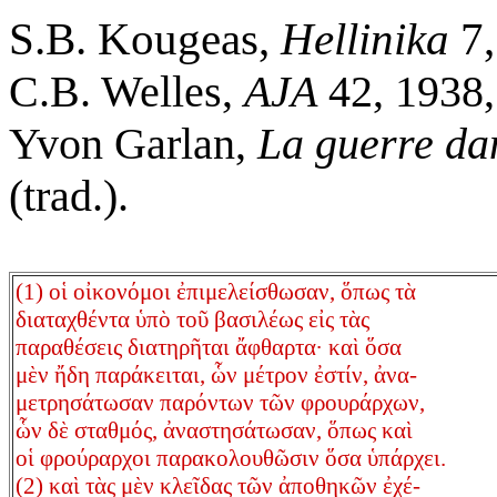
S.B. Kougeas,
Hellinika
7,
C.B. Welles,
AJA
42, 1938,
Yvon Garlan,
La guerre dan
(trad.).
(1) οἱ οἰκονόμοι ἐπιμελείσθωσαν, ὅπως τὰ
διαταχθέντα ὑπὸ τοῦ βασιλέως εἰς τὰς
παραθέσεις διατηρῆται ἄφθαρτα· καὶ ὅσα
μὲν ἤδη παράκειται, ὧν μέτρον ἐστίν, ἀνα-
μετρησάτωσαν παρόντων τῶν φρουράρχων,
ὧν δὲ σταθμός, ἀναστησάτωσαν, ὅπως καὶ
οἱ φρούραρχοι παρακολουθῶσιν ὅσα ὑπάρχει.
(2) καὶ τὰς μὲν κλεῖδας τῶν ἀποθηκῶν ἐχέ-