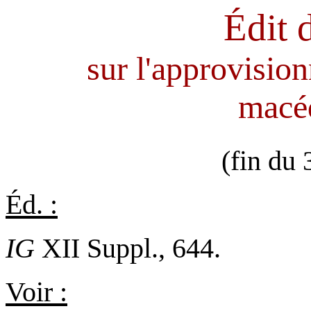
Édit 
sur l'approvisio
macé
(fin du 
Éd. :
IG
XII Suppl., 644.
Voir :